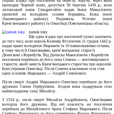
Перша згадка про поселення на берегах Збруча, через який
проходив Чорний шлях, датується 30 березня 1430
p
., коли
литовський князь Свидригайло надав Івану Макосієвичу
привілей на володіння селами Борщівка, Білка (нині
Лановецького району), Ридомиль, Устечко (нині
Крем’янецького району) та Ожигівці (Хмельницька область).
zamok toky
Ще одна згадка про населений пункт належить
до того часу, коли король Казимір Ягелончик 11 грудня 1442 р.
надав право володіння Збаражем та 19 навколишніми селами,
в тому числі й Ожигівцями, крем’янецькому старості
Денискові з Корибутів. Від Дениска Макосієвича з Корибутів
поселення перейшло до його сина Семена — житомирського
старости, який замість Крем’янецького староства при королеві
Боні отримав Ожигівці. Після Семена власником села став
один із князів Збаразьких — Андрій Семенович.
Після смерті Андрія Збаразького Ожигівці перейшли до його
дружини Ганни Гербуртівни. Згодом вона подарувала село
наймолодшому сину Михайлу.
З 1554 p., після смерті Михайла Андрійовича, Ожигівцями
володіла його дружина. Від неї власність на поселення
перейшла до Михайлового брата Стефана Збаразького.
Після
Стефана Збаразького до його племінника Януша Збаразького.