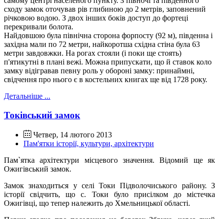
самому центрі населеного пункту. З півночі та південного
сходу замок оточував рів глибиною до 2 метрів, заповнений
річковою водою. З двох інших боків доступ до фортеці
перекривали болота.
Найдовшою була північна сторона форпосту (92 м), південна і
західна мали по 72 метри, найкоротша східна стіна була 63
метри завдовжки. На рогах стояли (і поки ще стоять)
п'ятикутні в плані вежі. Можна припускати, що й ставок коло
замку відігравав певну роль у обороні замку: принаймні,
свідчення про нього є в костельних книгах ще від 1728 року.
Детальніше ...
Токівський замок
Четвер, 14 лютого 2013
Пам'ятки історії, культури, архітектури
Пам
`
ятка архітектури місцевого значення. Відомий ще як
Ожигівський замок.
Замок знаходиться у селі Токи Підволочиського району. З
історії свідчить, що с. Токи було присілком до містечка
Ожигівці, що тепер належить до Хмельницької області.