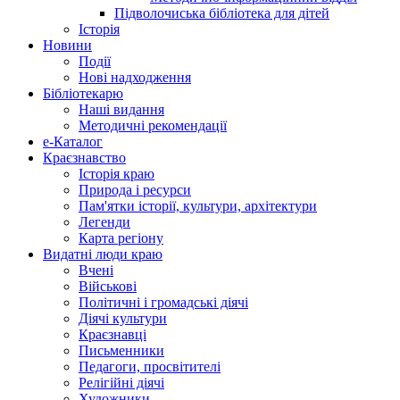
Підволочиська бібліотека для дітей
Історія
Новини
Події
Нові надходження
Бібліотекарю
Наші видання
Методичні рекомендації
e-Каталог
Краєзнавство
Історія краю
Природа і ресурси
Пам'ятки історії, культури, архітектури
Легенди
Карта регіону
Видатні люди краю
Вчені
Військові
Політичні і громадські діячі
Діячі культури
Краєзнавці
Письменники
Педагоги, просвітителі
Релігійні діячі
Художники