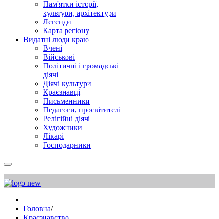
Пам'ятки історії,
культури, архітектури
Легенди
Карта регіону
Видатні люди краю
Вчені
Військові
Політичні і громадські
діячі
Діячі культури
Краєзнавці
Письменники
Педагоги, просвітителі
Релігійні діячі
Художники
Лікарі
Господарники
Головна
/
Краєзнавство