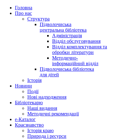
Головна
Про нас
Структура
Підволочиська
центральна бібліотека
Адміністрація
Відділ обслуговування
Відділ комплектування та
обробки літератури
Методично-
інформаційний відділ
Підволочиська бібліотека
для дітей
Історія
Новини
Події
Нові надходження
Бібліотекарю
Наші видання
Методичні рекомендації
e-Каталог
Краєзнавство
Історія краю
Природа і ресурси