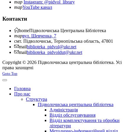
map
Instagram: @pidvol_library
map
YouTube канал
Контакти
home
Підволочиська
Центральна Бібліотека
map
вул. Шевченка, 7
смт. Підволочиськ, Тернопільська область, 47801
mail
biblioteka_pidvol@ukr.net
mail
biblioteka_pidvoldut@ukr.net
Copyright © 2026 Підволочиська центральна бібліотека. Усі
права захищені
Joomla! 3 Templates
Goto Top
Головна
Про нас
Структура
Підволочиська центральна бібліотека
Адміністрація
Відділ обслуговування
Відділ комплектування та обробки
літератури
Методично-інформаційний відділ