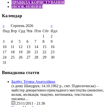
ПРАВИЛА КОРИСТУВАННЯ
#BOOK-НОВИНИ
Календар
«
Серпень 2026
»
Пнд
Втр
Срд
Чтв
Птн
Сбт
Ндл
1
2
3
4
5
6
7
8
9
10
11
12
13
14
15
16
17
18
19
20
21
22
23
24
25
26
27
28
29
30
31
Випадкова стаття
Балбус Тетяна Анатоліївна
(з дому Шандрук; 14.10.1962 р., смт. Підволочиськ) –
майстер декоративно-прикладного мистецтва (живопис,
колаж, аплікація, ткацтво, витинанка, текстильна
писанка…
25/11/2011 - 21:36