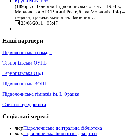
Крупа Михайло
(1896р., с. Іванівна Підволочиського р-ну – 1954р.,
Мордовська АРСР, нині Республіка Мордовія, РФ) –
педагог, громадський діяч. Закінчив…
23/06/2011 - 05:47
Наші партнери
Підволочиська громада
Тернопільська ОУНБ
Тернопільська ОБД
Підволочиська ЗОШ
Підволочиська гімназія ім. І. Франка
Сайт пошуку роботи
Соціальні мережі
map
Підволочиська центральна бібліотека
map
Підволочиська бібліотека для дітей