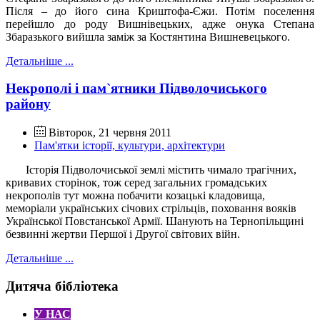
Після – до його сина Криштофа-Єжи. Потім поселення
перейшло до роду Вишнівецьких, адже онука Степана
Збаразького вийшла заміж за Костянтина Вишневецького.
Детальніше ...
Некрополі і пам`ятники Підволочиського
району
Вівторок, 21 червня 2011
Пам'ятки історії, культури, архітектури
Історія
Підволочиської
землі містить чимало трагічних,
кривавих сторінок, тож серед загальних громадських
некрополів тут можна побачити козацькі кладовища,
меморіали українських січових стрільців, поховання вояків
Української Повстанської Армії. Шанують на Тернопільщині
безвинні жертви Першої і Другої світових війн.
Детальніше ...
Дитяча бібліотека
У НАС