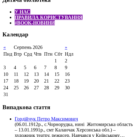
У НАС
ПРАВИЛА КОРИСТУВАННЯ
#BOOK-НОВИНИ
Календар
«
Серпень 2026
»
Пнд
Втр
Срд
Чтв
Птн
Сбт
Ндл
1
2
3
4
5
6
7
8
9
10
11
12
13
14
15
16
17
18
19
20
21
22
23
24
25
26
27
28
29
30
31
Випадкова стаття
Гордійчук Петро Максимович
(06.01.1912р., с.Чорнорудка, нині Житомирська область
– 13.01.1991р., смт Каланчак Херсонська обл.) –
художник театру, режисер. Навчався у Київському…