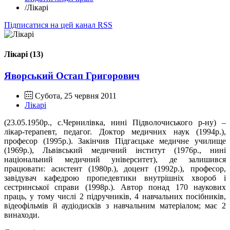
/
Лікарі
Підписатися на цей канал RSS
Лікарі (13)
Яворський Остап Григорович
Субота, 25 червня 2011
Лікарі
(23.05.1950
р.
, с.Чернилівка, нині Підволочиського р-ну) –
лікар-терапевт, педагог. Доктор медичних наук (1994
р.
),
професор (1995
р.
). Закінчив Підгаєцьке медичне училище
(1969
р.
),
Л
ьвівський медичний інститут (1976
р.
, нині
національний медичний університет), де залишився
працювати: асистент (1980
р.)
, доцент (1992
р.
), професор,
завідувач кафедрою пропедевтики внутрішніх хвороб і
сестринської справи (1998
р.
). Автор понад 170 наукових
праць, у тому числі 2 підручників, 4 навчальних посібників,
відеофільмів й аудіодисків з навчальним матеріалом; має 2
винаходи.