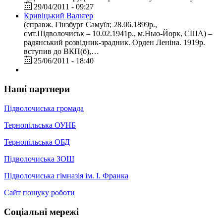
29/04/2011 - 09:27
Кривіцький Вальтер
(справж. Гінзбург Самуїл; 28.06.1899р.,
смт.Підволочиськ – 10.02.1941р., м.Нью-Йорк, США) –
радянський розвідник-зрадник. Орден Леніна. 1919р.
вступив до ВКП(б),…
25/06/2011 - 18:40
Наші партнери
Підволочиська громада
Тернопільська ОУНБ
Тернопільська ОБД
Підволочиська ЗОШ
Підволочиська гімназія ім. І. Франка
Сайт пошуку роботи
Соціальні мережі