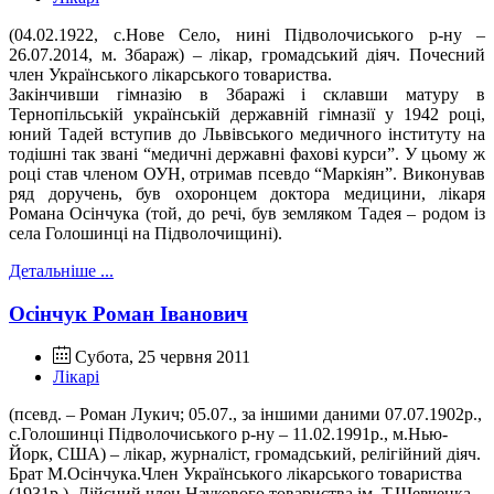
(04.02.1922, с.Нове Село, нині Підволочиського р-ну –
26.07.2014, м. Збараж) – лікар, громадський діяч. Почесний
член Українського лікарського товариства.
Закінчивши гімназію в Збаражі і склавши матуру в
Тернопільській українській державній гімназії у 1942 році,
юний Тадей вступив до Львівського медичного інституту на
тодішні так звані “медичні державні фахові курси”. У цьому ж
році став членом ОУН, отримав псевдо “Маркіян”. Виконував
ряд доручень, був охоронцем доктора медицини, лікаря
Романа Осінчука (той, до речі, був земляком Тадея – родом із
села Голошинці на Підволочищині).
Детальніше ...
Осінчук Роман Іванович
Субота, 25 червня 2011
Лікарі
(псевд. – Роман Лукич; 05.07., за іншими даними 07.07.1902р.,
с.Голошинці Підволочиського р-ну – 11.02.1991р., м.Нью-
Йорк, США) – лікар, журналіст, громадський, релігійний діяч.
Брат М.Осінчука.Член Українського лікарського товариства
(1931р.). Дійсний член Наукового товариства ім..Т.Шевченка