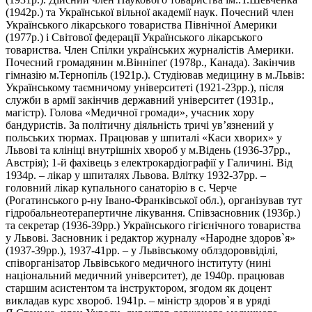
(1942р.) та Української вільної академії наук. Почесний член
Українського лікарського товариства Північної Америки
(1977р.) і Світової федерації Українського лікарського
товариства. Член Спілки українських журналістів Америки.
Почесний громадянин м.Вінніпеґ (1978р., Канада). Закінчив
гімназію м.Тернопіль (1921р.). Студіював медицину в м.Львів:
Українському таємничому університеті (1921-23рр.), після
служби в армії закінчив державний університет (1931р.,
магістр). Голова «Медичної громади», учасник хору
бандуристів. За політичну діяльність тричі ув’язнений у
польських тюрмах. Працював у шпиталі «Каси хворих» у
Львові та клініці внутрішніх хвороб у м.Відень (1936-37рр.,
Австрія); 1-й фахівець з електрокардіографії у Галичині. Від
1934р. – лікар у шпиталях Львова. Влітку 1932-37рр. –
головний лікар купального санаторію в с. Черче
(Рогатинського р-ну Івано-Франківської обл.), організував тут
гідробальнеотерапертичне лікування. Співзасновник (1936р.)
та секретар (1936-39рр.) Українського гігієнічного товариства
у Львові. Засновник і редактор журналу «Народне здоров
`
я»
(1937-39рр.), 1937-41рр. – у Львівському облздороввіділі,
співорганізатор Львівського медичного інституту (нині
національний медичний університет), де 1940р. працював
старшим асистентом та інструктором, згодом як доцент
викладав курс хвороб. 1941р. – міністр здоров
`
я в уряді