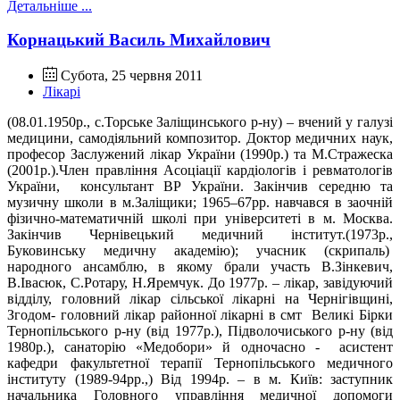
Детальніше ...
Корнацький Василь Михайлович
Субота, 25 червня 2011
Лікарі
(08.01.1950р., с.Торське Заліщинського р-ну) – вчений у галузі
медицини, самодіяльний композитор. Доктор медичних наук,
професор Заслужений лікар України (1990р.) та М.Стражеска
(2001р.).Член правління Асоціації кардіологів і ревматологів
України,
консультант ВР України. Закінчив середню та
музичну школи в м.Заліщики; 1965–67рр. навчався в заочній
фізично-математичній школі при університеті в м. Москва.
Закінчив Чернівецький медичний інститут.(1973р.,
Буковинську медичну академію); учасник (скрипаль)
народного ансамблю, в якому брали участь В.Зінкевич,
В.Івасюк, С.Ротару, Н.Яремчук. До 1977р. – лікар, завідуючий
відділу, головний лікар сільської лікарні на Чернігівщині,
Згодом- головний лікар районної лікарні в смт
Великі Бірки
Тернопільського р-ну (від 1977р.), Підволочиського р-ну (від
1980р.), санаторію «Медобори» й одночасно -
асистент
кафедри факультетної терапії Тернопільського медичного
інституту (1989-94рр.,) Від 1994р. – в м. Київ: заступник
начальника Головного управління медичної допомоги