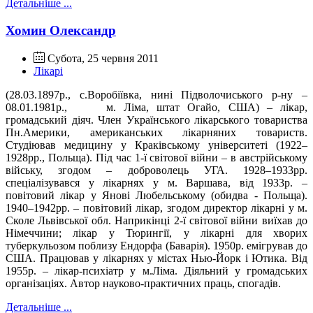
Детальніше ...
Хомин Олександр
Субота, 25 червня 2011
Лікарі
(28.03.1897р., с.Воробіївка, нині Підволочиського р-ну –
08.01.1981р.,
м. Ліма, штат Огайо, США) – лікар,
громадський діяч.
Член У
країнського лікарського товариства
Пн.Америки, американських лікарняних товариств.
Студіював медицину у Краківському університеті (1922–
1928
рр.
, Польща). Під час 1-ї світової війни – в австрійському
війську, згодом – доброволець УГА. 1928–1933
рр.
спеціалізувався у лікарнях у м. Варшава, від 1933
р.
–
повітовий лікар у Янові Любельському (обидва - Польща).
1940–1942
рр.
– повітовий лікар, згодом директор лікарні у м.
Сколе Львівської обл. Наприкінці 2-ї світової війни виїхав до
Німеччини; лікар у Тюрингії, у лікарні для хворих
туберкульозом поблизу Ендорфа (Баварія). 1950
р.
емігрував до
США. Працював у лікарнях у містах Нью-Йорк і Ютика. Від
1955
р.
– лікар-психіатр у м.Ліма. Діяльний у громадських
організаціях. Автор науково-практичних праць, спогадів.
Детальніше ...