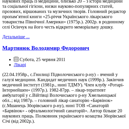
наукових праць із медицини, близько 20 – з історії медицини
та соціальної гігієни, низки науково-популярних статей,
прозових, віршованих та музичних творів. Головний редактор
пропам’ятної книги «25-річчя Українського лікарського
товариства Північної Америки» (1975р.). 2002р. в родинному
селі Осінчук на його честь відкрито меморіальну дошку.
Детальніше ...
Мартинюк Володимир Федорович
Субота, 25 червня 2011
Лікарі
(22.04.1958р., с.Гнилиці Підволочиського р-ну) – вчений у
галузі медицини. Кандидат медичних наук (1999р.). Закінчив
медичний інститут (1981р., нині ТДМУ). Член клубу «Ротарі-
Інтернейшен» (1997р.). 1982-87рр. – лікар-тератпевт
амбулаторії у с.Війтівці Волочиського р-ну Хмельницької
обл..; від 1987р. – головний лікар санаторію «Барвінок»
(с.Мшанець Зборівського р-ну), нині ТОВ «Санаторій
«Барвінок» - офтальмологічний санаторій». Автор більше 20
наукових праць. Полковник українського козацтва Зборівської
Січі (від 2002р.).