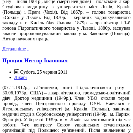
р-ну – після 1901р., місце смерті невідоме) – польський лікар.
Студіював медицину в університетах міст Львів, Краків
(Польща) і Прага (Чехія). Від 1867р. – голова товариства
«Сокіл» у Львові. Від 1870р. – керівник водолікувального
закладу в с. Кисіль біля Львова. 1879р. – організатор і 1-й
голова Гідропатичного товариства у Львові. 1880р. заснував
власне природолікувальний заклад у м. Закопане (Польща).
Автор наукових праць.
Детальніше ...
Процик Нестор Іванович
Субота, 25 червня 2011
Лікарі
(07.11.1912р., с.Гнилички, нині Підволочиського р-ну –
30.06.1973р., США) – лікар, літератор, громадсько-політичний
діяч. Доктор медицини (1949р.). Член УВО, очолив терен.
провід., член Центрального проводу ОУН. Навчався в
Ягеллонському університеті (м. Краків, Польща), закінчив
медичні студії в Сорбонському університеті (1949р., м. Париж,
Франція). У березні 1939р. в м. Львів заарештований під час
роботи 7-го конгресу Союзу українських студентських
організацій під Польщею; ув’язнений. Після звільнення у