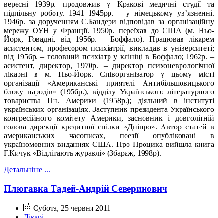
вересні 1939р. продовжив у Кракові медичні студії та
підпільну роботу. 1941–1945рр. – у німецькому ув’язненні.
1946р. за дорученням С.Бандери відповідав за організаційну
мережу ОУН у Франції. 1950р. переїхав до США (м. Ньо-
Йорк, Говадні, від 1956р. – Боффало). Працював лікарем
асистентом, професором психіатрії, викладав в університеті;
від 1956р. – головний психіатр у клініці в Боффало; 1962р. –
асистент, директор, 1970р. – директор психоневрологічної
лікарні в м. Ньо-Йорк. Співорганізатор у цьому місті
організації «Американські приятелі Антибільшовицького
блоку народів» (1956р.), відділу Українського літературного
товариства Пн. Америки (1958р.); діяльний в інституті
українських організаціях. Заступник президента Українського
конгресійного комітету Америки, засновник і довголітній
голова дирекції кредитної спілки «Дніпро». Автор статей в
американських часописах, поезії опубліковані в
україномовних виданнях США. Про Процика вийшла книга
Г.Кичук «Відлітають журавлі» (Збараж, 1998р).
Детальніше ...
Плюгавка Тадей-Андрій Северинович
Субота, 25 червня 2011
Лікарі