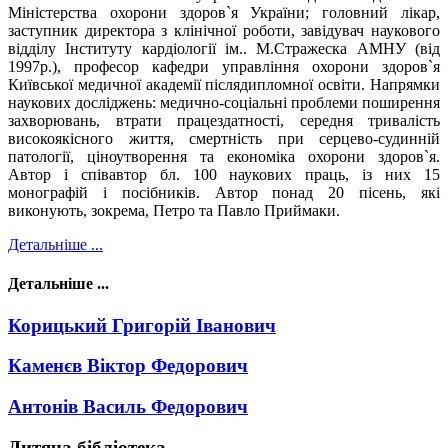
Міністерства охорони здоров`я України; головний лікар,
заступник директора з клінічної роботи, завідувач наукового
відділу Інституту кардіології ім.. М.Стражеска АМНУ (від
1997р.), професор кафедри управління охорони здоров`я
Київської медичної академії післядипломної освіти. Напрямки
наукових досліджень: медично-соціальні проблеми поширення
захворювань, втрати працездатності, середня тривалість
високоякісного життя, смертність при серцево-судинній
патології, ціноутворення та економіка охорони здоров`я.
Автор і співавтор бл. 100 наукових праць, із них 15
монографій і посібників. Автор понад 20 пісень, які
виконують, зокрема, Петро та Павло Приймаки.
Детальніше ...
Детальніше ...
Корицький Григорій Іванович
Каменєв Віктор Федорович
Антонів Василь Федорович
Дитяча бібліотека