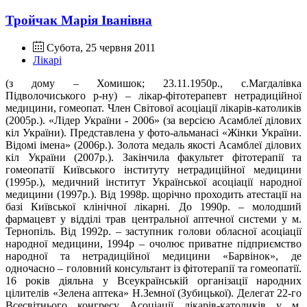
Тройчак Марія Іванівна
Субота, 25 червня 2011
Лікарі
(з дому – Хомишок; 23.11.1950р., с.Магдалівка
Підволочиського р-ну) – лікар-фітотерапевт нетрадиційної
медицини, гомеопат. Член Світової асоціації лікарів-католиків
(2005р.). «Лідер України - 2006» (за версією Асамблеї ділових
кіл України). Представлена у фото-альманасі «Жінки України.
Відомі імена» (2006р.). Золота медаль якості Асамблеї ділових
кіл України (2007р.). Закінчила факультет фітотерапії та
гомеопатії Київського інституту нетрадиційної медицини
(1995р.), медичний інститут Української асоціації народної
медицини (1997р.). Від 1998р. щорічно проходить атестації на
базі Київської клінічної лікарні. До 1990р. – молодший
фармацевт у відділі трав центральної аптечної системи у м.
Тернопіль. Від 1992р. – заступник голови обласної асоціації
народної медицини, 1994р – очолює приватне підприємство
народної та нетрадиційної медицини «Барвінок», де
одночасно – головний консультант із фітотерапії та гомеопатії.
16 років діяльна у Всеукраїнській організації народних
цілителів «Зелена аптека» Н.Земної (Зубицької). Делегат 22-го
Всесвітнього конгресу Асоціації лікарів-католиків у м.