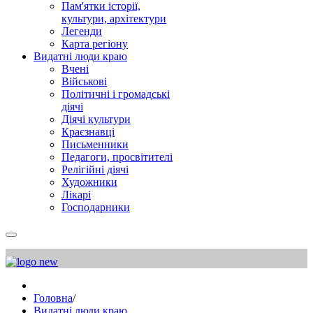
Пам'ятки історії,
культури, архітектури
Легенди
Карта регіону
Видатні люди краю
Вчені
Військові
Політичні і громадські
діячі
Діячі культури
Краєзнавці
Письменники
Педагоги, просвітителі
Релігійні діячі
Художники
Лікарі
Господарники
Головна
/
Видатні люди краю