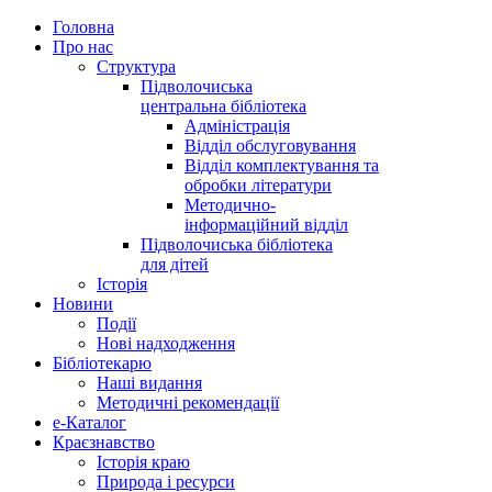
Головна
Про нас
Структура
Підволочиська
центральна бібліотека
Адміністрація
Відділ обслуговування
Відділ комплектування та
обробки літератури
Методично-
інформаційний відділ
Підволочиська бібліотека
для дітей
Історія
Новини
Події
Нові надходження
Бібліотекарю
Наші видання
Методичні рекомендації
e-Каталог
Краєзнавство
Історія краю
Природа і ресурси