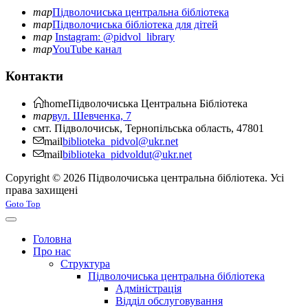
map
Підволочиська центральна бібліотека
map
Підволочиська бібліотека для дітей
map
Instagram: @pidvol_library
map
YouTube канал
Контакти
home
Підволочиська
Центральна Бібліотека
map
вул. Шевченка, 7
смт. Підволочиськ, Тернопільська область, 47801
mail
biblioteka_pidvol@ukr.net
mail
biblioteka_pidvoldut@ukr.net
Copyright © 2026 Підволочиська центральна бібліотека. Усі
права захищені
Joomla! 3 Templates
Goto Top
Головна
Про нас
Структура
Підволочиська центральна бібліотека
Адміністрація
Відділ обслуговування