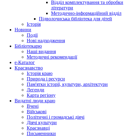
Відділ комплектування та обробки
літератури
Методично-інформаційний відділ
Підволочиська бібліотека для дітей
Історія
Новини
Події
Нові надходження
Бібліотекарю
Наші видання
Методичні рекомендації
e-Каталог
Краєзнавство
Історія краю
Природа і ресурси
Пам'ятки історії, культури, архітектури
Легенди
Карта регіону
Видатні люди краю
Вчені
Військові
Політичні і громадські діячі
Діячі культури
Краєзнавці
Письменники