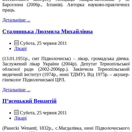
Барселона (2006р., Іспанія). Авторка науково-практичних
праць.
Детальніше ...
Стадницька Людмила Михайлівна
Субота, 25 червня 2011
Лікарі
(13.01.1951р., смт Підволочиськ) – лікар, громадська діячка.
Заслужений лікар України (2004р). Депутат Тернопільської
обласної ради (2002-2006рр.). Закінчила Тернопільський
медичний інститут (1974р., нині ТДМУ). Від 1975р. – акушер-
гінеколог Підволочиської ЦРЛ.
Детальніше ...
П’ясецький Венантій
Субота, 25 червня 2011
Лікарі
(
Piasecki
Wenanti
; 1832р., с.Магдалівка, нині Підволочиського