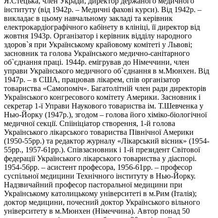
Я.Стецька, член Укради, директор держаного медичного
інституту (від 1942р. – Медичні фахові курси). Від 1942р. –
викладає в цьому навчальному закладі та керівник
електрокардіографічного кабінету в клініці, її директор від
жовтня 1943р. Організатор і керівник відділу народного
здоров`я при Українському крайовому комітеті у Львові;
засновник та голова Українського медично-санітарного
об`єднання праці. 1944р. емігрував до Німеччини, член
управи Українського медичного об
`
єднання в м.Мюнхен. Від
1947р. – в США, працював лікарем, спів організатор
товариства «Самопоміч». Багатолітній член ради директорів
Українського конгресового комітету Америки. Засновник і
секретар 1-ї Управи Наукового товариства ім. Т.Шевченка у
Нью-Йорку (1947р.), згодом – голова його хіміко-біологічної
медичної секції. Спіініціатор створення, 1-й голова
Українського лікарського товариства Північної Америки
(1950-55рр.) та редактор журналу «Лікарський вісник» (1954-
55рр., 1957-61рр.). Співзасновник і 1-й президент Світової
федерації Українського лікарського товариства у діаспорі.
1954-56рр. – асистент професора, 1956-61рр. – професор
суспільної медицини Технічного інституту в Нью-Йорку.
Надзвичайний професор пасторальної медицини при
Українському католицькому університеті в м.Рим (Італія);
доктор медицини, почесний доктор Українського вільного
університету в м.Мюнхен (Німеччина). Автор понад 50