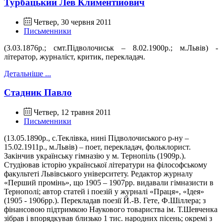
Турбацький Лев Климентійович
Четвер, 30 червня 2011
Письменники
(3.03.1876р.; смт.Підволочиськ – 8.02.1900р.; м.Львів) -
літератор, журналіст, критик,
перекладач.
Детальніше ...
Стадник Павло
Четвер, 12 травня 2011
Письменники
(13.05.1890р., с.Теклівка, нині Підволочиського р-ну –
15.02.1911р., м.Львів) – поет, перекладач, фольклорист.
Закінчив українську гімназію у м. Тернопіль (1909р.).
Студіював історію української літератури на філософському
факультеті Львівського університету. Редактор журналу
«Перший промінь», що 1905 – 1907рр. видавали гімназисти в
Тернополі; автор статей і поезій у журналі «Праця», «Ідея»
(1905 - 1906рр.). Перекладав поезії Й.-В. Гете, Ф.Шіллера; з
фінансовою підтримкою Наукового товариства ім. Т.Шевченка
зібрав і впорядкував близько 1 тис. народних пісень; окремі з