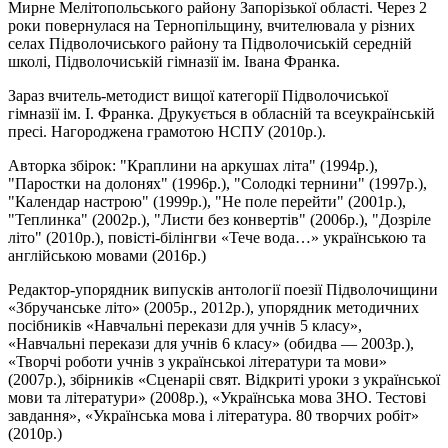
Мирне Мелітопольського району Запорізької області. Через 2
роки повернулася на Тернопільщину, вчителювала у різних
селах Підволочиського району та Підволочиській середній
школі, Підволочиській гімназії ім. Івана Франка.
Зараз вчитель-методист вищої категорії Підволочиської
гімназії ім. І. Франка. Друкується в обласній та всеукраїнській
пресі. Нагороджена грамотою НСПУ (2010р.).
Авторка збірок: "Краплини на аркушах літа" (1994р.),
"Паростки на долонях" (1996р.), "Солодкі тернини" (1997р.),
"Календар настрою" (1999р.), "Не поле перейти" (2001р.),
"Теплинка" (2002р.), "Листи без конвертів" (2006р.), "Дозріле
літо" (2010р.), повісті-білінгви «Тече вода…» українською та
англійською мовами (2016р.)
Редактор-упорядник випусків антології поезії Підволочищини
«Збручанське літо» (2005р., 2012р.), упорядник методичних
посібників «Навчальні перекази для учнів 5 класу»,
«Навчальні перекази для учнів 6 класу» (обидва — 2003р.),
«Творчі роботи учнів з українськоі літератури та мови»
(2007р.), збірників «Сценаріі свят. Відкриті уроки з української
мови та літератури» (2008р.), «Українська мова ЗНО. Тестові
завдання», «Українська мова і література. 80 творчих робіт»
(2010р.)