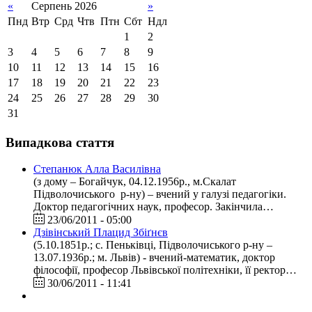
«
Серпень 2026
»
Пнд
Втр
Срд
Чтв
Птн
Сбт
Ндл
1
2
3
4
5
6
7
8
9
10
11
12
13
14
15
16
17
18
19
20
21
22
23
24
25
26
27
28
29
30
31
Випадкова стаття
Степанюк Алла Василівна
(з дому – Богайчук, 04.12.1956р., м.Скалат
Підволочиського р-ну) – вчений у галузі педагогіки.
Доктор педагогічних наук, професор. Закінчила…
23/06/2011 - 05:00
Дзівінський Плацид Збіґнєв
(5.10.1851р.; с. Пеньківці, Підволочиського р-ну –
13.07.1936р.; м. Львів) - вчений-математик, доктор
філософії, професор Львівської політехніки, її ректор…
30/06/2011 - 11:41