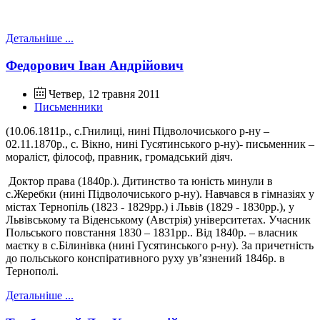
Детальніше ...
Федорович Іван Андрійович
Четвер, 12 травня 2011
Письменники
(10.06.1811р., с.Гнилиці, нині Підволочиського р-ну –
02.11.1870р., с. Вікно, нині Гусятинського р-ну)- письменник –
мораліст, філософ, правник, громадський діяч.
Доктор права (1840р.). Дитинство та юність минули в
с.Жеребки (нині Підволочиського р-ну). Навчався в гімназіях у
містах Тернопіль (1823 - 1829рр.) і Львів (1829 - 1830рр.), у
Львівському та Віденському (Австрія) університетах. Учасник
Польського повстання 1830 – 1831рр.. Від 1840р. – власник
маєтку в с.Білинівка (нині Гусятинського р-ну). За причетність
до польського конспіративного руху ув’язнений 1846р. в
Тернополі.
Детальніше ...