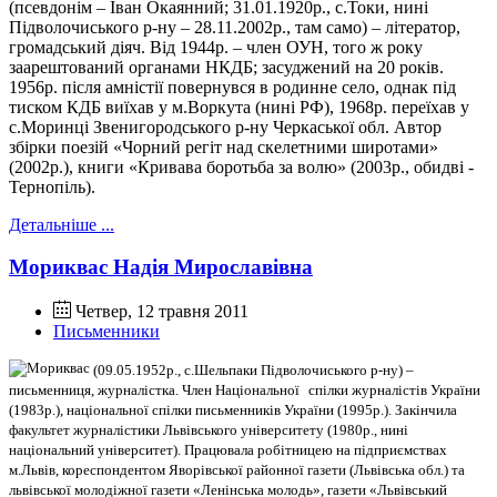
(псевдонім – Іван Окаянний; 31.01.1920р., с.Токи, нині
Підволочиського р-ну – 28.11.2002р., там само) – літератор,
громадський діяч. Від 1944р. – член ОУН, того ж року
заарештований органами НКДБ; засуджений на 20 років.
1956р. після амністії повернувся в родинне село, однак під
тиском КДБ виїхав у м.Воркута (нині РФ), 1968р. переїхав у
с.Моринці Звенигородського р-ну Черкаської обл. Автор
збірки поезій «Чорний регіт над скелетними широтами»
(2002р.), книги «Кривава боротьба за волю» (2003р., обидві -
Тернопіль).
Детальніше ...
Мориквас Надія Мирославівна
Четвер, 12 травня 2011
Письменники
(09.05.1952р., с.Шельпаки Підволочиського р-ну) –
письменниця, журналістка. Член Національної
спілки журналістів України
(1983р.), національної спілки письменників України (1995р.). Закінчила
факультет журналістики Львівського університету (1980р., нині
національний університет). Працювала робітницею на підприємствах
м.Львів, кореспондентом Яворівської районної газети (Львівська обл.) та
львівської молодіжної газети «Ленінська молодь», газети «Львівський