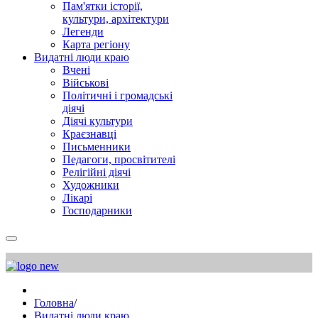
Пам'ятки історії,
культури, архітектури
Легенди
Карта регіону
Видатні люди краю
Вчені
Військові
Політичні і громадські
діячі
Діячі культури
Краєзнавці
Письменники
Педагоги, просвітителі
Релігійні діячі
Художники
Лікарі
Господарники
Головна
/
Видатні люди краю