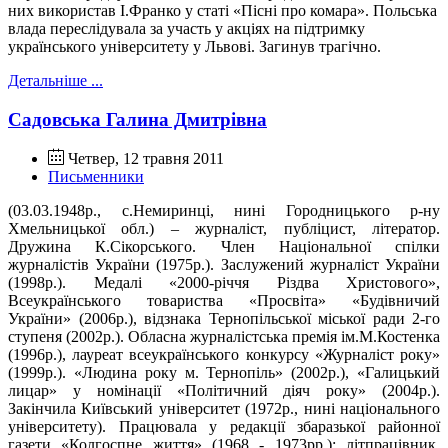
них використав І.Франко у статі «Пісні про комара». Польська
влада переслідувала за участь у акціях на підтримку
українського університету у Львові. Загинув трагічно.
Детальніше ...
Садовська Галина Дмитрівна
Четвер, 12 травня 2011
Письменники
(03.03.1948р., с.Немиринці, нині Городницького р-ну
Хмельницької обл.) – журналіст, публіцист, літератор.
Дружина К.Сікорського. Член Національної спілки
журналістів України (1975р.). Заслужений журналіст України
(1998р.). Медалі «2000-річчя Різдва Христового»,
Всеукраїнського товариства «Просвіта» «Будівничий
України» (2006р.), відзнака Тернопільської міської ради 2-го
ступеня (2002р.). Обласна журналістська премія ім.М.Костенка
(1996р.), лауреат всеукраїнського конкурсу «Журналіст року»
(1999р.). «Людина року м. Тернопіль» (2002р.), «Галицький
лицар» у номінації «Політичний діяч року» (2004р.).
Закінчила Київський університет (1972р., нині національного
університету). Працювала у редакції збаразької районної
газети «Колгоспне життя» (1968 - 1973рр.): літпрацівник,