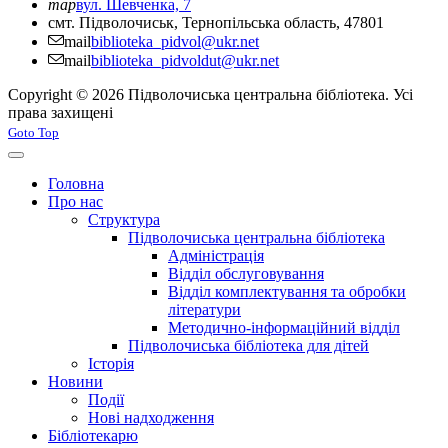
map
вул. Шевченка, 7
смт. Підволочиськ, Тернопільська область, 47801
mail
biblioteka_pidvol@ukr.net
mail
biblioteka_pidvoldut@ukr.net
Copyright © 2026 Підволочиська центральна бібліотека. Усі
права захищені
Joomla! 3 Templates
Goto Top
Головна
Про нас
Структура
Підволочиська центральна бібліотека
Адміністрація
Відділ обслуговування
Відділ комплектування та обробки
літератури
Методично-інформаційний відділ
Підволочиська бібліотека для дітей
Історія
Новини
Події
Нові надходження
Бібліотекарю