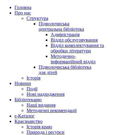
Головна
Про нас
Структура
Підволочиська
центральна бібліотека
Адміністрація
Відділ обслуговування
Відділ комплектування та
обробки літератури
Методично-
інформаційний відділ
Підволочиська бібліотека
для дітей
Історія
Новини
Події
Нові надходження
Бібліотекарю
Наші видання
Методичні рекомендації
e-Каталог
Краєзнавство
Історія краю
Природа і ресурси