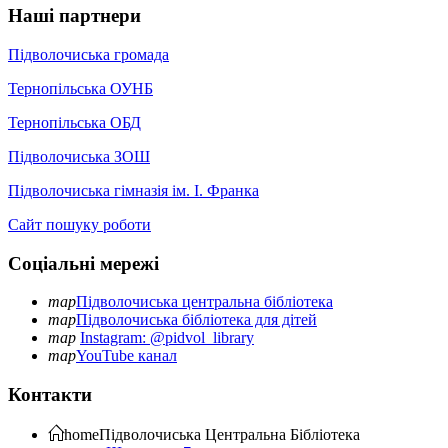
Наші партнери
Підволочиська громада
Тернопільська ОУНБ
Тернопільська ОБД
Підволочиська ЗОШ
Підволочиська гімназія ім. І. Франка
Сайт пошуку роботи
Соціальні мережі
map
Підволочиська центральна бібліотека
map
Підволочиська бібліотека для дітей
map
Instagram: @pidvol_library
map
YouTube канал
Контакти
home
Підволочиська
Центральна Бібліотека