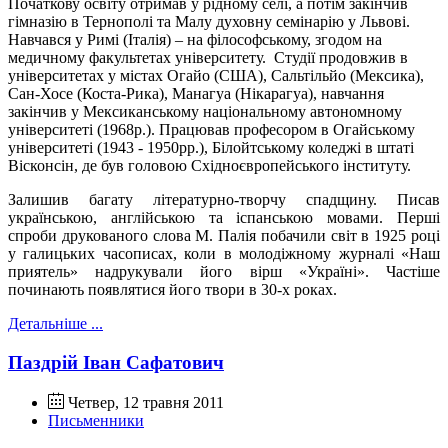
Початкову освіту отримав у рідному селі, а потім закінчив
гімназію в Тернополі та Малу духовну семінарію у Львові.
Навчався у Римі (Італія) – на філософському, згодом на
медичному факультетах університету. Студії продовжив в
університетах у містах Огайо (США), Сальтільйо (Мексика),
Сан-Хосе (Коста-Рика), Манагуа (Нікарагуа), навчання
закінчив у Мексиканському національному автономному
університеті (1968р.). Працював професором в Огайському
університеті (1943 - 1950рр.), Білойтському коледжі в штаті
Вісконсін, де був головою Східноєвропейського інституту.
Залишив багату літературно-творчу спадщину. Писав
українською, англійською та іспанською мовами. Перші
спроби друкованого слова М. Палія побачили світ в 1925 році
у галицьких часописах, коли в молодіжному журналі «Наш
приятель» надрукували його вірш «Україні». Частіше
починають появлятися його твори в 30-х роках.
Детальніше ...
Паздрій Іван Сафатович
Четвер, 12 травня 2011
Письменники