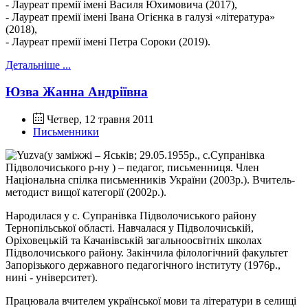
- Лауреат премії імені Василя Юхимовича (2017),
- Лауреат премії імені Івана Огієнка в галузі «література»
(2018),
- Лауреат премії імені Петра Сороки (2019).
Детальніше ...
Юзва Жанна Андріївна
Четвер, 12 травня 2011
Письменники
(у заміжжі – Яськів; 29.05.1955р., с.Супранівка
Підволочиського р-ну ) – педагог, письменниця. Член
Національна спілка письменників України (2003р.). Вчитель-
методист вищої категорії (2002р.).
Народилася у с. Супранівка Підволочиського району
Тернопільської області. Навчалася у Підволочиській,
Оріховецькій та Качанівській загальноосвітніх школах
Підволочиського району. Закінчила філологічний факультет
Запорізького державного педагогічного інституту (1976р.,
нині - університет).
Працювала вчителем української мови та літератури в селищі