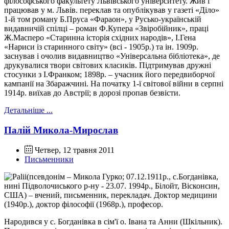
філософського факультету Львівського університету. Жив і
працював у м. Львів. переклав та опублікував у газеті «Діло»
1-й том роману Б.Пруса «Фараон», у Русько-українській
видавничій спілці – роман Ф.Купера «Звіробійник», праці
Ж.Масперо «Старинна історія східних народів», І.Гена
«Нариси із старинного світу» (всі - 1905р.) та ін. 1909р.
заснував і очолив видавництво «Універсальна бібліотека», де
друкувалися твори світових класиків. Підтримував дружні
стосунки з І.Франком; 1898р. – учасник його передвиборчої
кампанії на Збаражчині. На початку 1-ї світової війни в серпні
1914р. виїхав до Австрії; в дорозі пропав безвісти.
Детальніше ...
Палій Микола-Мирослав
Четвер, 12 травня 2011
Письменники
(псевдонім – Микола Гурко; 07.12.1911р., с.Богданівка,
нині Підволочиського р-ну - 23.07. 1994р., Білойт, Вісконсин,
США) – вчений, письменник, перекладач. Доктор медицини
(1940р.), доктор філософії (1968р.), професор.
Народився у с. Богданівка в сім'ї о. Івана та Анни (Шкільник).