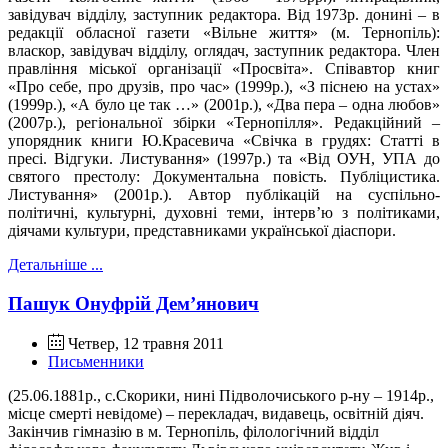
завідувач відділу, заступник редактора. Від 1973р. донині – в
редакції обласної газети «Вільне життя» (м. Тернопіль):
власкор, завідувач відділу, оглядач, заступник редактора. Член
правління міської організації «Просвіта». Співавтор книг
«Про себе, про друзів, про час» (1999р.), «З піснею на устах»
(1999р.), «А було це так …» (2001р.), «Два пера – одна любов»
(2007р.), регіональної збірки «Тернопілля». Редакційний –
упорядник книги Ю.Красевича «Свічка в грудях: Статті в
пресі. Відгуки. Листування» (1997р.) та «Від ОУН, УПА до
святого престолу: Документальна повість. Публіцистика.
Листування» (2001р.). Автор публікацій на суспільно-
політичні, культурні, духовні теми, інтерв’ю з політиками,
діячами культури, представниками української діаспори.
Детальніше ...
Пашук Онуфрій Дем’янович
Четвер, 12 травня 2011
Письменники
(25.06.1881р., с.Скорики, нині Підволочиського р-ну – 1914р.,
місце смерті невідоме) – перекладач, видавець, освітній діяч.
Закінчив гімназію в м. Тернопіль, філологічний відділ