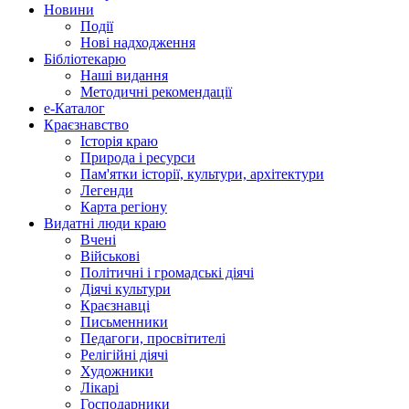
Новини
Події
Нові надходження
Бібліотекарю
Наші видання
Методичні рекомендації
e-Каталог
Краєзнавство
Історія краю
Природа і ресурси
Пам'ятки історії, культури, архітектури
Легенди
Карта регіону
Видатні люди краю
Вчені
Військові
Політичні і громадські діячі
Діячі культури
Краєзнавці
Письменники
Педагоги, просвітителі
Релігійні діячі
Художники
Лікарі
Господарники