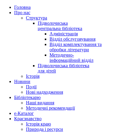
Головна
Про нас
Структура
Підволочиська
центральна бібліотека
Адміністрація
Відділ обслуговування
Відділ комплектування та
обробки літератури
Методично-
інформаційний відділ
Підволочиська бібліотека
для дітей
Історія
Новини
Події
Нові надходження
Бібліотекарю
Наші видання
Методичні рекомендації
e-Каталог
Краєзнавство
Історія краю
Природа і ресурси