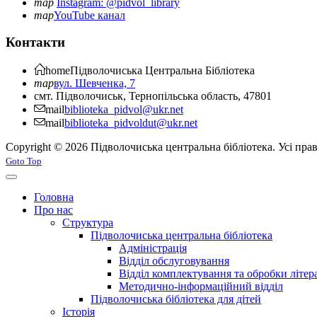
map
Instagram: @pidvol_library
map
YouTube канал
Контакти
home
Підволочиська
Центральна Бібліотека
map
вул. Шевченка, 7
смт. Підволочиськ, Тернопільська область, 47801
mail
biblioteka_pidvol@ukr.net
mail
biblioteka_pidvoldut@ukr.net
Copyright © 2026 Підволочиська центральна бібліотека. Усі пра
Joomla! 3 Templates
Goto Top
Головна
Про нас
Структура
Підволочиська центральна бібліотека
Адміністрація
Відділ обслуговування
Відділ комплектування та обробки літер
Методично-інформаційний відділ
Підволочиська бібліотека для дітей
Історія