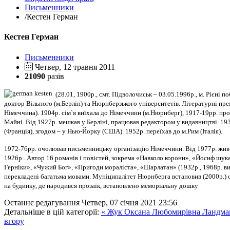
Письменники
/
Кестен Герман
Кестен Герман
Письменники
Четвер, 12 травня 2011
21090
разів
(28.01, 1900р., смт. Підволочиськ – 03.05.1996р., м. Рієні
доктор Вільного (м.Берлін) та Нюрнберзького університетів. Літературні премі
Німеччина). 1904р. сім
`
я виїхала до Німеччини (м.Нюрнберг), 1917-19рр. про
Майні. Від 1927р. мешкав у Берліні, працював редактором у видавництві. 1933
(Франція), згодом – у Нью-Йорку (США). 1952р. переїхав до м.Рим (Італія).
1972-76рр. очолював письменницьку організацію Німеччини. Від 1977р. жив у
1926р.. Автор 16 романів і повістей, зокрема «Навколо корони», «Йосиф шукає
Герніки», «Чужий Бог», «Пригоди мораліста», «Шарлатан» (1932р., 1968р. ви
перекладені багатьма мовами. Муніципалітет Нюрнберга встановив (2000р.) с
на будинку, де народився прозаїк, встановлено меморіальну дошку
Останнє редагування Четвер, 07 січня 2021 23:56
Детальніше в цій категорії:
« Жук Оксана Любомирівна
Ландма
вгору