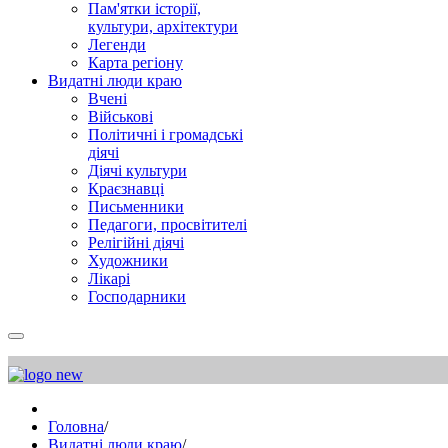
Пам'ятки історії,
культури, архітектури
Легенди
Карта регіону
Видатні люди краю
Вчені
Військові
Політичні і громадські
діячі
Діячі культури
Краєзнавці
Письменники
Педагоги, просвітителі
Релігійні діячі
Художники
Лікарі
Господарники
Головна
/
Видатні люди краю
/