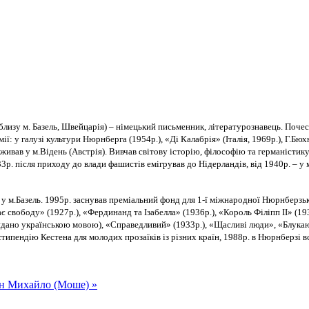
 поблизу м. Базель, Швейцарія) – німецький письменник, літературознавець. По
ї: у галузі культури Нюрнберга (1954р.), «Ді Калабрія» (Італія, 1969р.), Г.Бюхн
живав у м.Відень (Австрія). Вивчав світову історію, філософію та германістик
р. після приходу до влади фашистів емігрував до Нідерландів, від 1940р. – у 
 м.Базель. 1995р. заснував преміальний фонд для 1-ї міжнародної Нюрнберзько
 свободу» (1927р.), «Фердинанд та Ізабелла» (1936р.), «Король Філіпп ІІ» (19
дано українською мовою), «Справедливий» (1933р.), «Щасливі люди», «Блукаюча
типендію Кестена для молодих прозаїків із різних країн, 1988р. в Нюрнберзі 
н Михайло (Моше) »