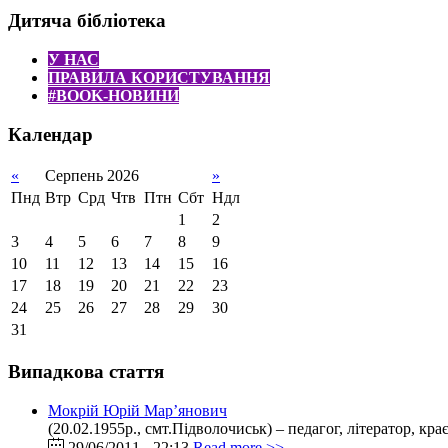
Дитяча бібліотека
У НАС
ПРАВИЛА КОРИСТУВАННЯ
#BOOK-НОВИНИ
Календар
«
Серпень 2026
»
Пнд
Втр
Срд
Чтв
Птн
Сбт
Ндл
1
2
3
4
5
6
7
8
9
10
11
12
13
14
15
16
17
18
19
20
21
22
23
24
25
26
27
28
29
30
31
Випадкова стаття
Мокрій Юрій Мар’янович
(20.02.1955р., смт.Підволочиськ) – педагог, літератор, кра
29/06/2011 - 22:13
Read more >>