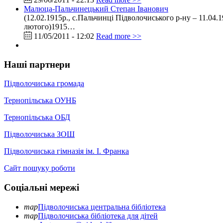
Малюца-Пальчинецький Степан Іванович
(12.02.1915р., с.Пальчинці Підволочиського р-ну – 11.04
лютого)1915…
11/05/2011 - 12:02
Read more >>
Наші партнери
Підволочиська громада
Тернопільська ОУНБ
Тернопільська ОБД
Підволочиська ЗОШ
Підволочиська гімназія ім. І. Франка
Сайт пошуку роботи
Соціальні мережі
map
Підволочиська центральна бібліотека
map
Підволочиська бібліотека для дітей