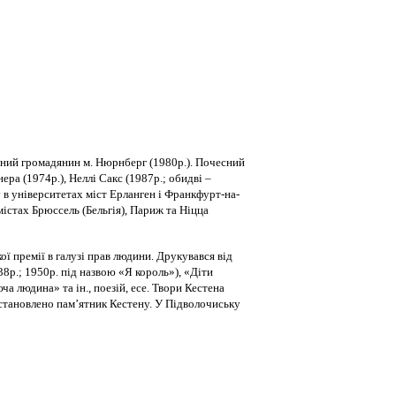
чесний громадянин м. Нюрнберг (1980р.). Почесний
ера (1974р.), Неллі Сакс (1987р.; обидві –
у в університетах міст Ерланген і Франкфурт-на-
містах Брюссель (Бельгія), Париж та Ніцца
ї премії в галузі прав людини. Друкувався від
38р.; 1950р. під назвою «Я король»), «Діти
 людина» та ін., поезій, есе. Твори Кестена
встановлено пам’ятник Кестену. У Підволочиську