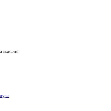
ва захищені
атури