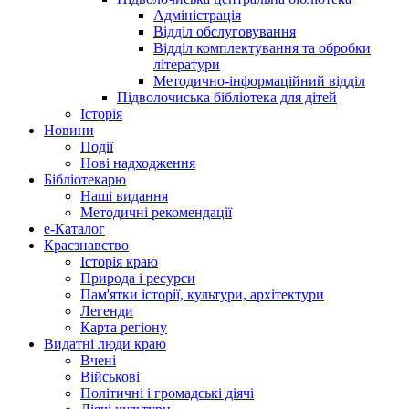
Адміністрація
Відділ обслуговування
Відділ комплектування та обробки
літератури
Методично-інформаційний відділ
Підволочиська бібліотека для дітей
Історія
Новини
Події
Нові надходження
Бібліотекарю
Наші видання
Методичні рекомендації
e-Каталог
Краєзнавство
Історія краю
Природа і ресурси
Пам'ятки історії, культури, архітектури
Легенди
Карта регіону
Видатні люди краю
Вчені
Військові
Політичні і громадські діячі