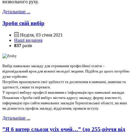
визвольного руху.
Детальніше ...
Зроби свій вибір
Неділя, 03 січня 2021
Наші видання
837
разів
Вибір навчально закладу для отримання професійної освіти –
відповідальний крок для кожної молодої людини. Підійти до цього потрібно
дуже серйозно.
Потрібно враховувати свої здібності та досягнення в навчанні, навички та
здатності, смаки та переваги.
У процесі вибору професії важливим є інформація про навчальні заклади.
Покажчик «Зроби свій вибір» містить адресу закладу, форму власності,
інформацію про сайти навчальних закладів Тернопільської області, на яких
ви дізнаєтесь профіль закладу, відділення, правила вступу.
Детальніше ...
”Я б витер сльози усіх очей…” (до 255-річчя від