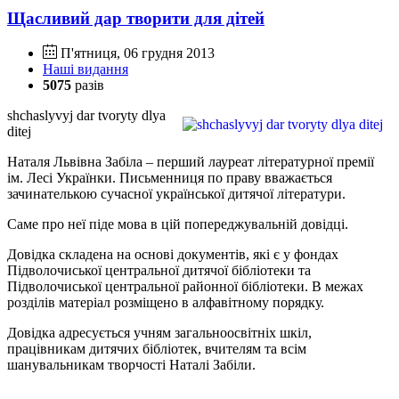
Щасливий дар творити для дітей
П'ятниця, 06 грудня 2013
Наші видання
5075
разів
shchaslyvyj dar tvoryty dlya
ditej
Наталя Львівна Забіла – перший лауреат літературної премії
ім. Лесі Українки. Письменниця по праву вважається
зачинателькою сучасної української дитячої літератури.
Саме про неї піде мова в цій попереджувальній довідці.
Довідка складена на основі документів, які є у фондах
Підволочиської центральної дитячої бібліотеки та
Підволочиської центральної районної бібліотеки. В межах
розділів матеріал розміщено в алфавітному порядку.
Довідка адресується учням загальноосвітніх шкіл,
працівникам дитячих бібліотек, вчителям та всім
шанувальникам творчості Наталі Забіли.