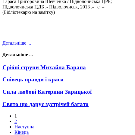
Тараса Григоровича Шевченка / Підволочиська ЦРБ;
Підволочиська ЦДБ .- Підволочиськ, 2013 .- с. –
(Бібліотекарю на замітку)
Детальніше ...
Детальніше ...
Срібні струни Михайла Барана
Співець правди і краси
Сила любові Катерини Зарицької
Свято що дарує зустрічей багато
1
2
Наступна
Кінець