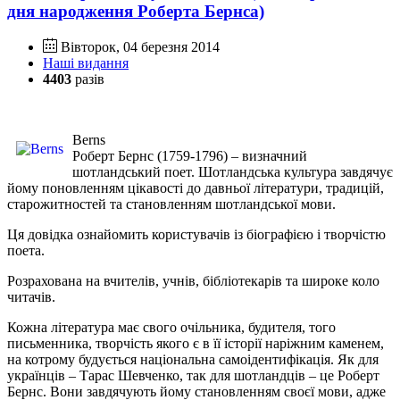
дня народження Роберта Бернса)
Вівторок, 04 березня 2014
Наші видання
4403
разів
Berns
Роберт Бернс (1759-1796) – визначний
шотландський поет. Шотландська культура завдячує
йому поновленням цікавості до давньої літератури, традицій,
старожитностей та становленням шотландської мови.
Ця довідка ознайомить користувачів із біографією і творчістю
поета.
Розрахована на вчителів, учнів, бібліотекарів та широке коло
читачів.
Кожна література має свого очільника, будителя, того
письменника, творчість якого є в її історії наріжним каменем,
на котрому будується національна самоідентифікація. Як для
українців – Тарас Шевченко, так для шотландців – це Роберт
Бернс. Вони завдячують йому становленням своєї мови, адже