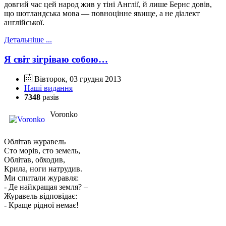
довгий час цей народ жив у тіні Англії, й лише Бернс довів,
що шотландська мова — повноцінне явище, а не діалект
англійської.
Детальніше ...
Я світ зігріваю собою…
Вівторок, 03 грудня 2013
Наші видання
7348
разів
Voronko
Облітав журавель
Сто морів, сто земель,
Облітав, обходив,
Крила, ноги натрудив.
Ми спитали журавля:
- Де найкращая земля? –
Журавель відповідає:
- Краще рідної немає!