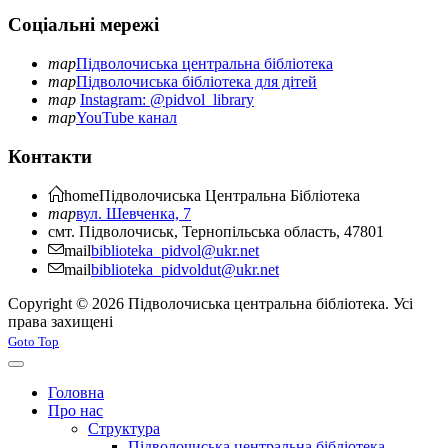
Соціальні мережі
map
Підволочиська центральна бібліотека
map
Підволочиська бібліотека для дітей
map
Instagram: @pidvol_library
map
YouTube канал
Контакти
home
Підволочиська
Центральна Бібліотека
map
вул. Шевченка, 7
смт. Підволочиськ, Тернопільська область, 47801
mail
biblioteka_pidvol@ukr.net
mail
biblioteka_pidvoldut@ukr.net
Copyright © 2026 Підволочиська центральна бібліотека. Усі
права захищені
Joomla! 3 Templates
Goto Top
Головна
Про нас
Структура
Підволочиська центральна бібліотека