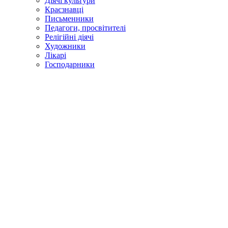
Діячі культури
Краєзнавці
Письменники
Педагоги, просвітителі
Релігійні діячі
Художники
Лікарі
Господарники