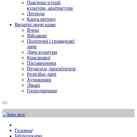
Пам'ятки історії,
культури, архітектури
Легенди
Карта регіону
Видатні люди краю
Вчені
Військові
Політичні і громадські
діячі
Діячі культури
Краєзнавці
Письменники
Педагоги, просвітителі
Релігійні діячі
Художники
Лікарі
Господарники
Головна
/
Бібліотекарю