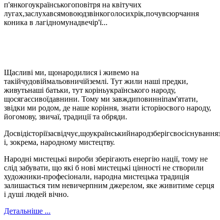
п'янкогоукраїнськогоповітря на квітучих
лугах,заслухавсямовоюдзвінкоголосихрік,почувсюрчання
коника в лагідномунадвечір'ї...
Щасливі ми, щонародилися і живемо на
такійчудовіймальовничійземлі. Тут жили наші предки,
живутьнаші батьки, тут коріньукраїнського народу,
щосягаєсивоїдавнини. Тому ми завждиповинніпам'ятати,
звідки ми родом, де наше коріння, знати історіюсвого народу,
йогомову, звичаї, традиції та обряди.
Досвідісторіїзасвідчує,щоукраїнськийнародзберігсвоєіснуван
і, зокрема, народному мистецтву.
Народні мистецькі вироби зберігають енергію нації, тому не
слід забувати, що які б нові мистецькі цінності не створили
художники-професіонали, народна мистецька традиція
залишається тим невичерпним джерелом, яке живитиме серця
і душі людей вічно.
Детальніше ...