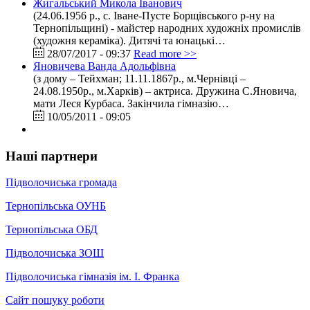
Жигальський Микола Іванович
(24.06.1956 р., с. Іване-Пусте Борщівського р-ну на
Тернопільщині) - майстер народних художніх промислів
(художня кераміка). Дитячі та юнацькі…
28/07/2017 - 09:37
Read more >>
Яновичева Ванда Адольфівна
(з дому – Тейхман; 11.11.1867р., м.Чернівці –
24.08.1950р., м.Харків) – актриса. Дружина С.Яновича,
мати Леся Курбаса. Закінчила гімназію…
10/05/2011 - 09:05
Наші партнери
Підволочиська громада
Тернопільська ОУНБ
Тернопільська ОБД
Підволочиська ЗОШ
Підволочиська гімназія ім. І. Франка
Сайт пошуку роботи