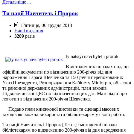
Детальніше ...
Ти нації Навчитель і Пророк
П'ятниця, 06 грудня 2013
Наші видання
3289
разів
ty natsiyi navchytel i prorok
В методичних порадах подано
офіційні документи по відзначенню 200-річчя від дня
народження Тараса Шевченка та 150-річчя перепоховання:
Указ Президента, Розпорядження Кабінету Міністрів, обласної
та районної державних адміністрацій, план заходів
Підволочиської ЦБС по відзначенню цих дат. Матеріали про
логотип з відзначення 200-річчя Шевченка.
Подано план книжкової виставки та сценарії масових
заходів які можна використати бібліотекарям у своїй роботі.
Ти нації Навчитель і Пророк [Текст] : методичні поради
бібліотекарям по відзначенню 200-річчя від дня народження