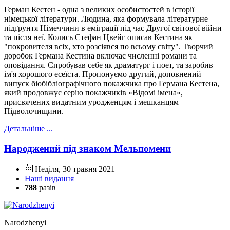
Герман Кестен - одна з великих особистостей в історії
німецької літератури. Людина, яка формувала літературне
підґрунтя Німеччини в еміграції під час Другої світової війни
та після неї. Колись Стефан Цвейг описав Кестина як
"покровителя всіх, хто розсіявся по всьому світу". Творчий
доробок Германа Кестина включає численні романи та
оповідання. Спробував себе як драматург і поет, та заробив
ім'я хорошого есеїста. Пропонуємо другий, доповнений
випуск біобібліографічного покажчика про Германа Кестена,
який продовжує серію покажчиків «Відомі імена»,
присвячених видатним уродженцям і мешканцям
Підволочищини.
Детальніше ...
Народжений під знаком Мельпомени
Неділя, 30 травня 2021
Наші видання
788
разів
Narodzhenyi