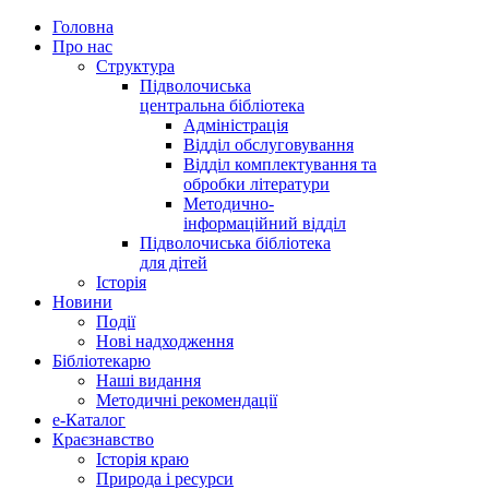
Головна
Про нас
Структура
Підволочиська
центральна бібліотека
Адміністрація
Відділ обслуговування
Відділ комплектування та
обробки літератури
Методично-
інформаційний відділ
Підволочиська бібліотека
для дітей
Історія
Новини
Події
Нові надходження
Бібліотекарю
Наші видання
Методичні рекомендації
e-Каталог
Краєзнавство
Історія краю
Природа і ресурси