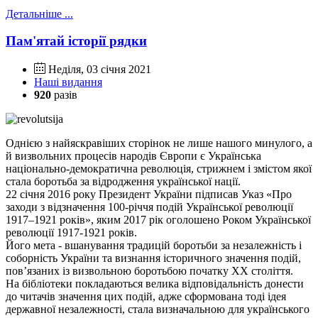
Детальніше ...
Пам'ятай історії рядки
Неділя, 03 січня 2021
Наші видання
920
разів
Однією з найяскравіших сторінок не лише нашого минулого, а
й визвольних процесів народів Європи є Українська
національно-демократична революція, стрижнем і змістом якої
стала боротьба за відродження української нації.
22 січня 2016 року Президент України підписав Указ «Про
заходи з відзначення 100-річчя подій Української революції
1917–1921 років», яким 2017 рік оголошено Роком Української
революції 1917-1921 років.
Його мета - вшанування традицій боротьби за незалежність і
соборність України та визнання історичного значення подій,
пов’язаних із визвольною боротьбою початку XX століття.
На бібліотеки покладаються велика відповідальність донести
до читачів значення цих подій, адже сформована тоді ідея
державної незалежності, стала визначальною для українського