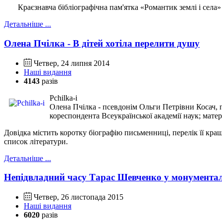
Краєзнавча бібліографічна пам'ятка «Романтик землі і села» п
Детальніше ...
Олена Пчілка - В дітей хотіла перелити душу
Четвер, 24 липня 2014
Наші видання
4143
разів
Pchilka-i
Олена Пчілка - псевдонім Ольги Петрівни Косач, п
кореспондента Всеукраїнської академії наук; мате
Довідка містить коротку біографію письменниці, перелік її кра
список літератури.
Детальніше ...
Непідвладний часу Тарас Шевченко у монументал
Четвер, 26 листопада 2015
Наші видання
6020
разів