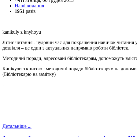
П'ятниця, 06 грудня 2013
Наші видання
1951
разів
kanikuly z knyhoyu
Літнє читання - чудовий час для покращення навичок читання у ді
дозвілля – це один з актуальних напрямків роботи бібліотек.
Методичні поради, адресовані бібліотекарям, допоможуть змістов
Канікули з книгою : методичні поради бібліотекарям на допомог
(Бібліотекарю на замітку)
.
Детальніше ...