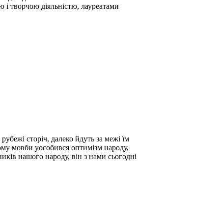
ю і творчою діяльністю, лауреатами
убежі сторіч, далеко йдуть за межі їм
ьому мовби уособився оптимізм народу,
иків нашого народу, він з нами сьогодні