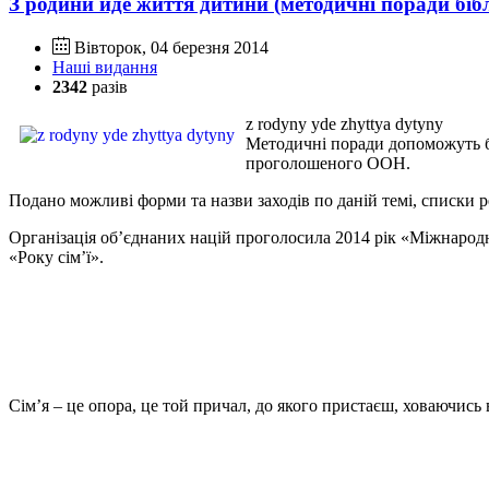
З родини йде життя дитини (методичні поради біблі
Вівторок, 04 березня 2014
Наші видання
2342
разів
z rodyny yde zhyttya dytyny
Методичні поради допоможуть бі
проголошеного ООН.
Подано можливі форми та назви заходів по даній темі, списки р
Організація об’єднаних націй проголосила 2014 рік «Міжнародн
«Року сім’ї».
Сім’я – це опора, це той причал, до якого пристаєш, ховаючись в