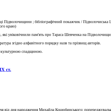
і Підволочищини ; бібліографічний покажчик / Підволочиська ЦРБ
ного краю)
 увіковічнили пам'ять про Тараса Шевченка на Підволочищині,
ратура згідно алфавітного порядку назв та прізвищ авторів.
о культурною спадщиною.
Х ст.
іччя від дня народження Михайла Коцюбинського: попереджуваль