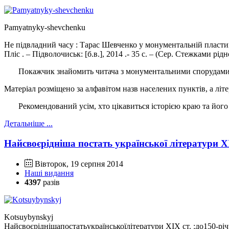
Pamyatnyky-shevchenku
Не підвладний часу : Тарас Шевченко у монументальній пластиц
Пліс . – Підволочиськ: [б.в.], 2014 .- 35 с. – (Сер. Стежками рід
Покажчик знайомить читача з монументальними спорудами, які
Матеріал розміщено за алфавітом назв населених пунктів, а літе
Рекомендований усім, хто цікавиться історією краю та йог
Детальніше ...
Найсвоєрідніша постать української літератури ХІ
Вівторок, 19 серпня 2014
Наші видання
4397
разів
Kotsuybynskyj
Найсвоєріднішапостатьукраїнськоїлітератури ХІХ ст. :до150-р