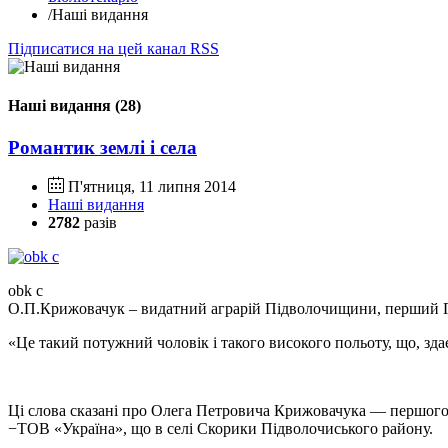
/
Наші видання
Підписатися на цей канал RSS
Наші видання (28)
Романтик землі і села
П'ятниця, 11 липня 2014
Наші видання
2782
разів
obk c
О.П.Крижовачук – видатний аграрій Підволочищини, перший Г
«Це такий потужний чоловік і такого високого польоту, що, зда
Ці слова сказані про Олега Петровича Крижовачука — першого н
−ТОВ «Україна», що в селі Скорики Підволочиського району.