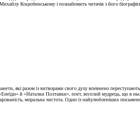
 Михайлу Коцюбинському і познайомить читачів з його біографіє
ети, які разом із витворами свого духу впевнено переступають р
р «Енеїди» й «Наталки Полтавки», поет, веселий мудрець, що в н
дарованість, моральна чистота. Один із найулюбленіших письменн