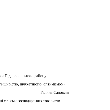
ки Підволочиського району
ить щирістю, шляхетністю, оптимізмом»
лина Садовськ
ні сільськогосподарських товариств