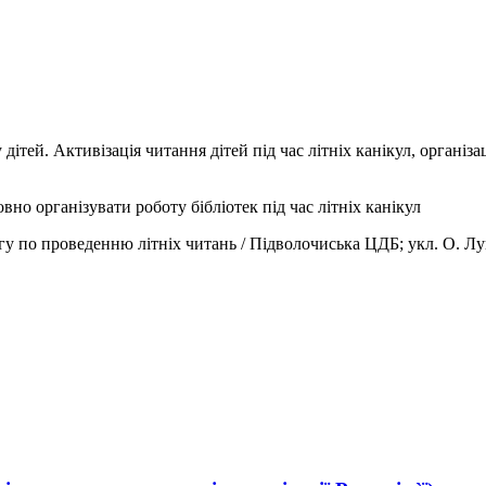
тей. Активізація читання дітей під час літніх канікул, організац
но організувати роботу бібліотек під час літніх канікул
у по проведенню літніх читань / Підволочиська ЦДБ; укл. О. Лука