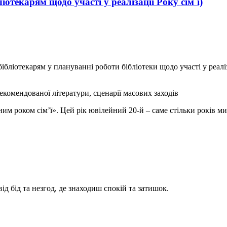
отекарям щодо участі у реалізації Року сім`ї)
бліотекарям у плануванні роботи бібліотеки щодо участі у реаліз
екомендованої літератури, сценарії масових заходів
им роком сім’ї». Цей рік ювілейний 20-й – саме стільки років 
ід бід та незгод, де знаходиш спокій та затишок.