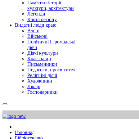
Пам'ятки історії,
культури, архітектури
Легенди
Карта регіону
Видатні люди краю
Вчені
Військові
Політичні і громадські
діячі
Діячі культури
Краєзнавці
Письменники
Педагоги, просвітителі
Релігійні діячі
Художники
Лікарі
Господарники
Головна
/
Бібліотекарю