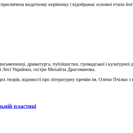
рисвячена видатному керівнику і відображає основні етапи його 
исьменниці, драматурга, публіцистки, громадської і культурної д
рі Лесі Українки, сестри Михайла Драгоманова.
щих творів, відомості про літературну премію ім. Олени Пчілки з
ьній пластиці