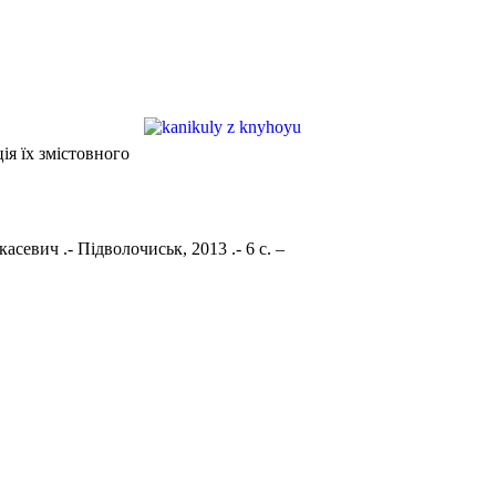
ія їх змістовного
севич .- Підволочиськ, 2013 .- 6 с. –