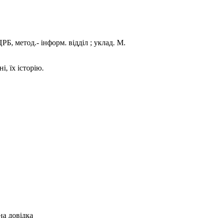
, метод.- інформ. відділ ; уклад. М.
 їх історію.
на довідка