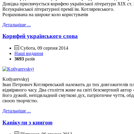
Довідка присвячується корифею української літератури ХІХ ст.
Всеукраїнської літературної премії ім. Котляревського.
Розрахована на широке коло користувачів
Детальніше ...
Корифей українського слова
Субота, 09 серпня 2014
Наші видання
3693
разів
Kotlyarevskyj
Іван Петрович Котляревський належить до тих довгожителів план
відміряного часу. Два століття живе на світі безсмертний авто
його дужий, непідвладний смуткові дух, патріотичне чуття, об
своєю творчістю.
Детальніше ...
Канікули з книгою