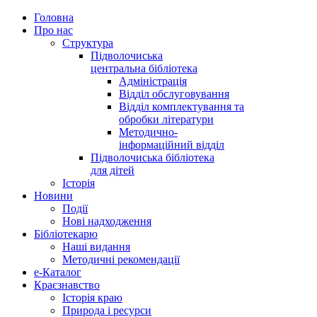
Головна
Про нас
Структура
Підволочиська
центральна бібліотека
Адміністрація
Відділ обслуговування
Відділ комплектування та
обробки літератури
Методично-
інформаційний відділ
Підволочиська бібліотека
для дітей
Історія
Новини
Події
Нові надходження
Бібліотекарю
Наші видання
Методичні рекомендації
e-Каталог
Краєзнавство
Історія краю
Природа і ресурси