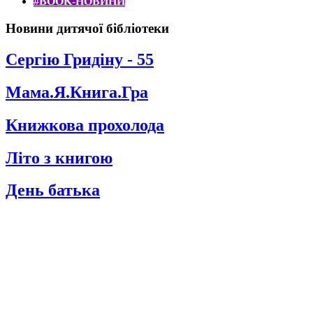
#BOOK-НОВИНИ
Новини дитячої бібліотеки
Сергію Гридіну - 55
Мама.Я.Книга.Гра
Книжкова прохолода
Літо з книгою
День батька