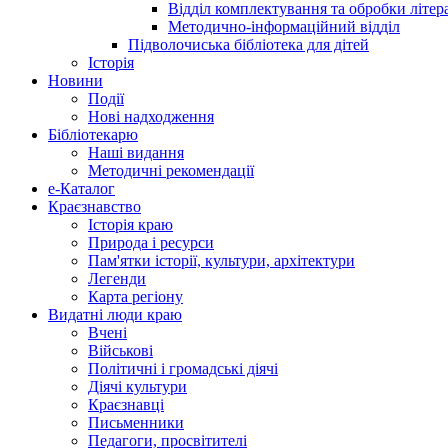
Відділ комплектування та обробки літер
Методично-інформаційний відділ
Підволочиська бібліотека для дітей
Історія
Новини
Події
Нові надходження
Бібліотекарю
Наші видання
Методичні рекомендації
e-Каталог
Краєзнавство
Історія краю
Природа і ресурси
Пам'ятки історії, культури, архітектури
Легенди
Карта регіону
Видатні люди краю
Вчені
Військові
Політичні і громадські діячі
Діячі культури
Краєзнавці
Письменники
Педагоги, просвітителі