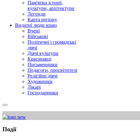
Пам'ятки історії,
культури, архітектури
Легенди
Карта регіону
Видатні люди краю
Вчені
Військові
Політичні і громадські
діячі
Діячі культури
Краєзнавці
Письменники
Педагоги, просвітителі
Релігійні діячі
Художники
Лікарі
Господарники
Події