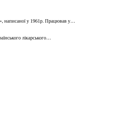
ан», написаної у 1961р. Працював у…
країнського лікарського…