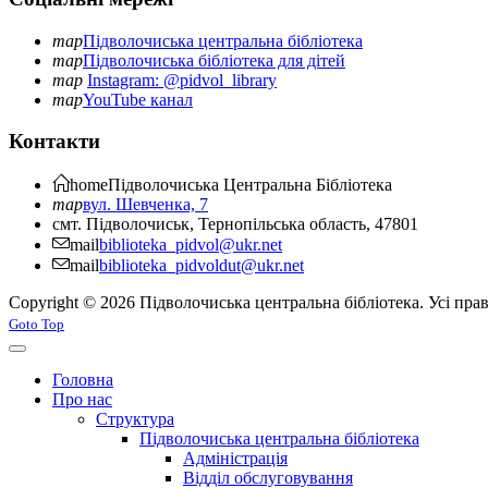
map
Підволочиська центральна бібліотека
map
Підволочиська бібліотека для дітей
map
Instagram: @pidvol_library
map
YouTube канал
Контакти
home
Підволочиська
Центральна Бібліотека
map
вул. Шевченка, 7
смт. Підволочиськ, Тернопільська область, 47801
mail
biblioteka_pidvol@ukr.net
mail
biblioteka_pidvoldut@ukr.net
Copyright © 2026 Підволочиська центральна бібліотека. Усі пра
Joomla! 3 Templates
Goto Top
Головна
Про нас
Структура
Підволочиська центральна бібліотека
Адміністрація
Відділ обслуговування