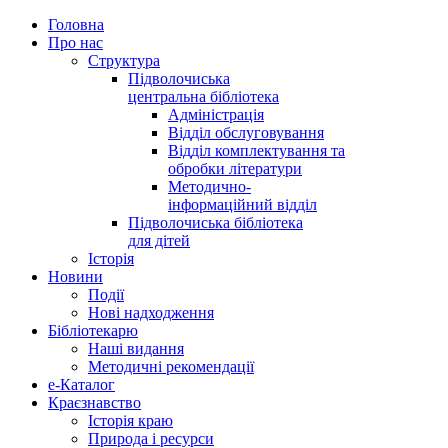
Головна
Про нас
Структура
Підволочиська
центральна бібліотека
Адміністрація
Відділ обслуговування
Відділ комплектування та
обробки літератури
Методично-
інформаційний відділ
Підволочиська бібліотека
для дітей
Історія
Новини
Події
Нові надходження
Бібліотекарю
Наші видання
Методичні рекомендації
e-Каталог
Краєзнавство
Історія краю
Природа і ресурси