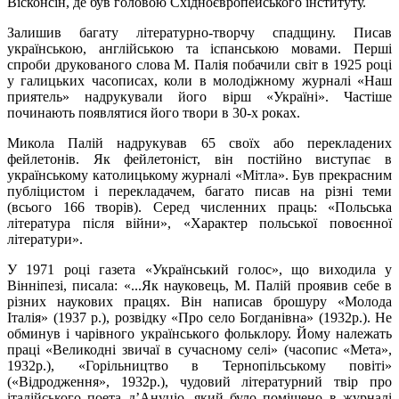
Вісконсін, де був головою Східноєвропейського інституту.
Залишив багату літературно-творчу спадщину. Писав
українською, англійською та іспанською мовами. Перші
спроби друкованого слова М. Палія побачили світ в 1925 році
у галицьких часописах, коли в молодіжному журналі «Наш
приятель» надрукували його вірш «Україні». Частіше
починають появлятися його твори в 30-х роках.
Микола Палій надрукував 65 своїх або перекладених
фейлетонів. Як фейлетоніст, він постійно виступає в
українському католицькому журналі «Мітла». Був прекрасним
публіцистом і перекладачем, багато писав на різні теми
(всього 166 творів). Серед численних праць: «Польська
література після війни», «Характер польської повоєнної
літератури».
У 1971 році газета «Український голос», що виходила у
Вінніпезі, писала: «...Як науковець, М. Палій проявив себе в
різних наукових працях. Він написав брошуру «Молода
Італія» (1937 р.), розвідку «Про село Богданівна» (1932р.). Не
обминув і чарівного українського фольклору. Йому належать
праці «Великодні звичаї в сучасному селі» (часопис «Мета»,
1932р.), «Горільництво в Тернопільському повіті»
(«Відродження», 1932р.), чудовий літературний твір про
італійського поета д’Ануціо, який було поміщено в журналі