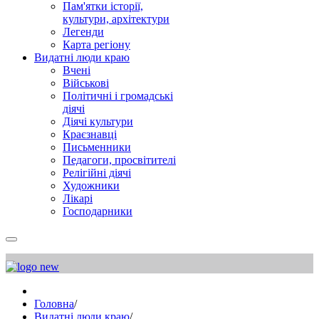
Пам'ятки історії,
культури, архітектури
Легенди
Карта регіону
Видатні люди краю
Вчені
Військові
Політичні і громадські
діячі
Діячі культури
Краєзнавці
Письменники
Педагоги, просвітителі
Релігійні діячі
Художники
Лікарі
Господарники
Головна
/
Видатні люди краю
/