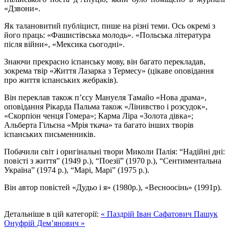
«Дзвони».
Як талановитий публіцист, пише на різні теми. Ось окремі з
його праць: «Фашистівська молодь». «Польська література
після війни», «Мексика сьогодні».
Знаючи прекрасно іспанську мову, він багато перекладав,
зокрема твір «Життя Лазарка з Термесу» (цікаве оповідання
про життя іспанських жебраків).
Він переклав також п’єсу Мануеля Тамайо «Нова драма»,
оповідання Рікарда Пальма також «Лінивство і розсудок»,
«Скорпіон ченця Гомера»; Карма Ліра «Золота дівка»;
Альберта Гільєна «Мрія ткача» та багато інших творів
іспанських письменників.
Побачили світ і оригінальні твори Миколи Палія: “Надійні дні:
повісті з життя” (1949 р.), “Поезії” (1970 р.), “Сентиментальна
Україна” (1974 р.), “Марі, Марі” (1975 р.).
Він автор повістей «Дудьо і я» (1980р.), «Весноосінь» (1991р).
Детальніше в цій категорії:
« Паздрій Іван Сафатович
Пашук
Онуфрій Дем’янович »