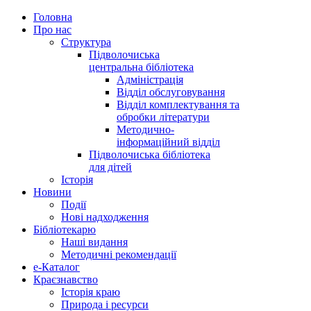
Головна
Про нас
Структура
Підволочиська
центральна бібліотека
Адміністрація
Відділ обслуговування
Відділ комплектування та
обробки літератури
Методично-
інформаційний відділ
Підволочиська бібліотека
для дітей
Історія
Новини
Події
Нові надходження
Бібліотекарю
Наші видання
Методичні рекомендації
e-Каталог
Краєзнавство
Історія краю
Природа і ресурси