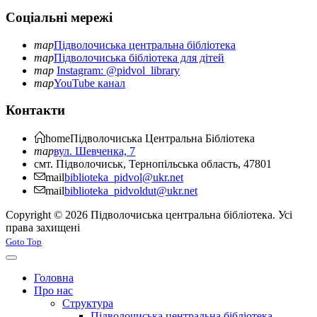
Соціальні мережі
map
Підволочиська центральна бібліотека
map
Підволочиська бібліотека для дітей
map
Instagram: @pidvol_library
map
YouTube канал
Контакти
home
Підволочиська
Центральна Бібліотека
map
вул. Шевченка, 7
смт. Підволочиськ, Тернопільська область, 47801
mail
biblioteka_pidvol@ukr.net
mail
biblioteka_pidvoldut@ukr.net
Copyright © 2026 Підволочиська центральна бібліотека. Усі
права захищені
Joomla! 3 Templates
Goto Top
Головна
Про нас
Структура
Підволочиська центральна бібліотека