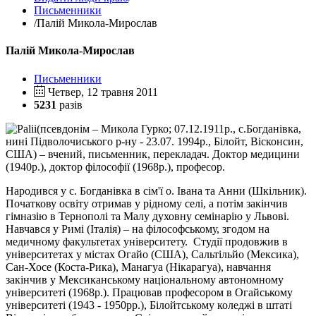
Письменники
/
Палій Микола-Мирослав
Палій Микола-Мирослав
Письменники
Четвер, 12 травня 2011
5231
разів
(псевдонім – Микола Гурко; 07.12.1911р., с.Богданівка,
нині Підволочиського р-ну - 23.07. 1994р., Білойт, Вісконсин,
США) – вчений, письменник, перекладач. Доктор медицини
(1940р.), доктор філософії (1968р.), професор.
Народився у с. Богданівка в сім'ї о. Івана та Анни (Шкільник).
Початкову освіту отримав у рідному селі, а потім закінчив
гімназію в Тернополі та Малу духовну семінарію у Львові.
Навчався у Римі (Італія) – на філософському, згодом на
медичному факультетах університету. Студії продовжив в
університетах у містах Огайо (США), Сальтільйо (Мексика),
Сан-Хосе (Коста-Рика), Манагуа (Нікарагуа), навчання
закінчив у Мексиканському національному автономному
університеті (1968р.). Працював професором в Огайському
університеті (1943 - 1950рр.), Білойтському коледжі в штаті