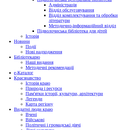
Адміністрація
Відділ обслуговування
Відділ комплектування та обробки
літератури
Методично-інформаційний відділ
Підволочиська бібліотека для дітей
Історія
Новини
Події
Нові надходження
Бібліотекарю
Наші видання
Методичні рекомендації
e-Каталог
Краєзнавство
Історія краю
Природа і ресурси
Пам'ятки історії, культури, архітектури
Легенди
Карта регіону
Видатні люди краю
Вчені
Військові
Політичні і громадські діячі