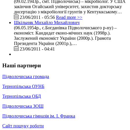
(09.02.1943р., смт. Підволочиськ) – мікробіолог. У США
закінчив Огайський університет, захистив докторську
дисертацію з мікробіології грунтів у Кентуккському…
23/06/2011 - 05:56
Read more >>
Шкільняк Михайло Михайлович
(06.05.1954р., с.Богданівка Підволочиського р-ну) –
економіст. Кандидат еконо-мічних наук (1998р.).
Заслужений економіст України (2000р.). Грамота
Президента України (2001р.),…
23/06/2011 - 04:41
Наші партнери
Підволочиська громада
Тернопільська ОУНБ
Тернопільська ОБД
Підволочиська ЗОШ
Підволочиська гімназія ім. І. Франка
Сайт пошуку роботи