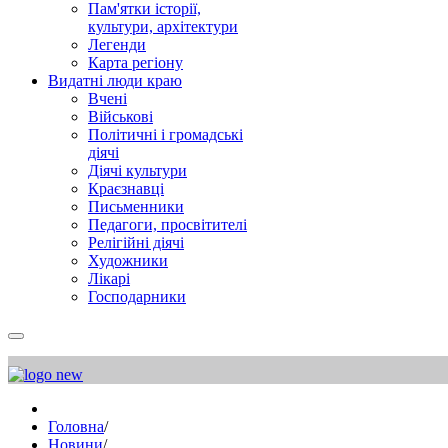
Пам'ятки історії,
культури, архітектури
Легенди
Карта регіону
Видатні люди краю
Вчені
Військові
Політичні і громадські
діячі
Діячі культури
Краєзнавці
Письменники
Педагоги, просвітителі
Релігійні діячі
Художники
Лікарі
Господарники
Головна
/
Новини
/