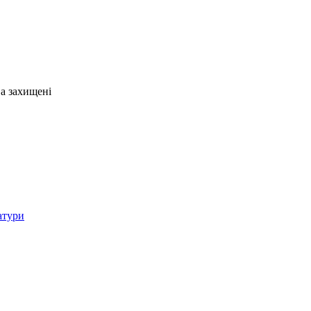
ва захищені
атури