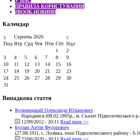
У НАС
ПРАВИЛА КОРИСТУВАННЯ
#BOOK-НОВИНИ
Календар
«
Серпень 2026
»
Пнд
Втр
Срд
Чтв
Птн
Сбт
Ндл
1
2
3
4
5
6
7
8
9
10
11
12
13
14
15
16
17
18
19
20
21
22
23
24
25
26
27
28
29
30
31
Випадкова стаття
Кульчицький Олександр Юліанович
Народився (08.02.1895р., м. Скалат Підволочиського р-ну
12/09/2012 - 20:11
Read more >>
Будзан Антін Федорович
(27.08.1911, с. Лозівка, нині Підволочиського району - 6
23/06/2020 - 20:11
Read more >>