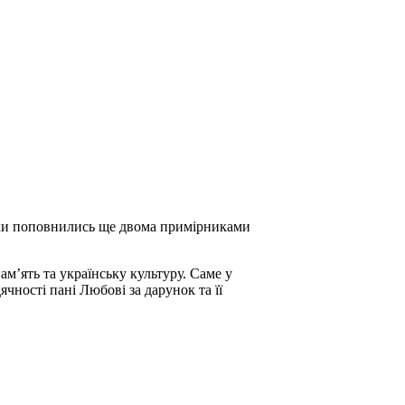
теки поповнились ще двома примірниками
ам’ять та українську культуру. Саме у
ячності пані Любові за дарунок та її