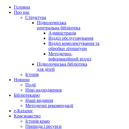
Головна
Про нас
Структура
Підволочиська
центральна бібліотека
Адміністрація
Відділ обслуговування
Відділ комплектування та
обробки літератури
Методично-
інформаційний відділ
Підволочиська бібліотека
для дітей
Історія
Новини
Події
Нові надходження
Бібліотекарю
Наші видання
Методичні рекомендації
e-Каталог
Краєзнавство
Історія краю
Природа і ресурси