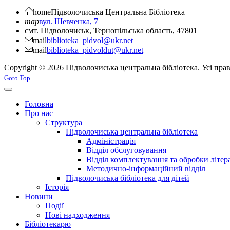
home
Підволочиська
Центральна Бібліотека
map
вул. Шевченка, 7
смт. Підволочиськ, Тернопільська область, 47801
mail
biblioteka_pidvol@ukr.net
mail
biblioteka_pidvoldut@ukr.net
Copyright © 2026 Підволочиська центральна бібліотека. Усі пра
Joomla! 3 Templates
Goto Top
Головна
Про нас
Структура
Підволочиська центральна бібліотека
Адміністрація
Відділ обслуговування
Відділ комплектування та обробки літер
Методично-інформаційний відділ
Підволочиська бібліотека для дітей
Історія
Новини
Події
Нові надходження
Бібліотекарю