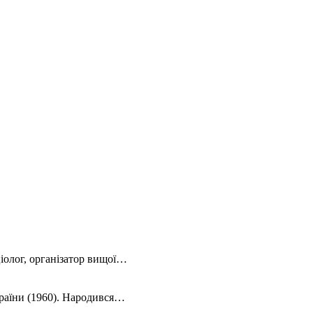
ціолог, організатор вищої…
України (1960). Народився…