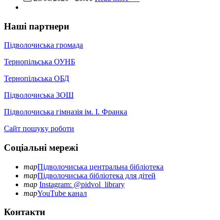
Наші партнери
Підволочиська громада
Тернопільська ОУНБ
Тернопільська ОБД
Підволочиська ЗОШ
Підволочиська гімназія ім. І. Франка
Сайт пошуку роботи
Соціальні мережі
map
Підволочиська центральна бібліотека
map
Підволочиська бібліотека для дітей
map
Instagram: @pidvol_library
map
YouTube канал
Контакти