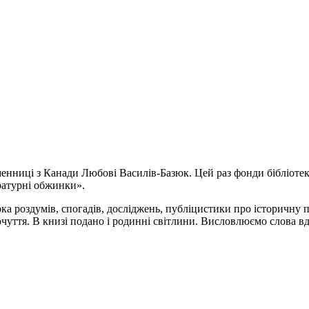
сьменниці з Канади Любові Василів-Базюк. Цей раз фонди бібліо
ратурні обжинки».
ка роздумів, спогадів, досліджень, публіцистики про історичну п
 почуття. В книзі подано і родинні світлини. Висловлюємо слова вд