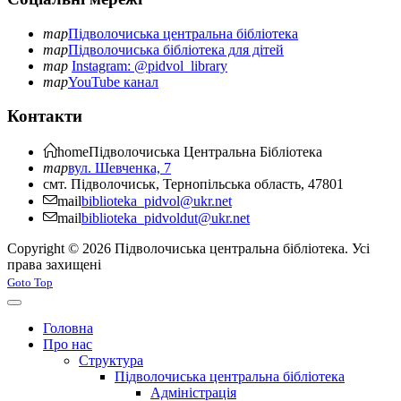
map
Підволочиська центральна бібліотека
map
Підволочиська бібліотека для дітей
map
Instagram: @pidvol_library
map
YouTube канал
Контакти
home
Підволочиська
Центральна Бібліотека
map
вул. Шевченка, 7
смт. Підволочиськ, Тернопільська область, 47801
mail
biblioteka_pidvol@ukr.net
mail
biblioteka_pidvoldut@ukr.net
Copyright © 2026 Підволочиська центральна бібліотека. Усі
права захищені
Joomla! 3 Templates
Goto Top
Головна
Про нас
Структура
Підволочиська центральна бібліотека
Адміністрація