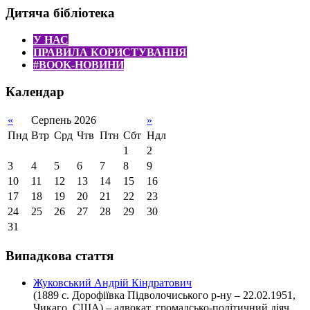
Дитяча бібліотека
У НАС
ПРАВИЛА КОРИСТУВАННЯ
#BOOK-НОВИНИ
Календар
«
Серпень 2026
»
Пнд
Втр
Срд
Чтв
Птн
Сбт
Ндл
1
2
3
4
5
6
7
8
9
10
11
12
13
14
15
16
17
18
19
20
21
22
23
24
25
26
27
28
29
30
31
Випадкова стаття
Жуковський Андрій Кіндратович
(1889 с. Дорофіївка Підволочиського р-ну – 22.02.1951,
Чикаго, США) – адвокат, громадсько-політичний діяч,