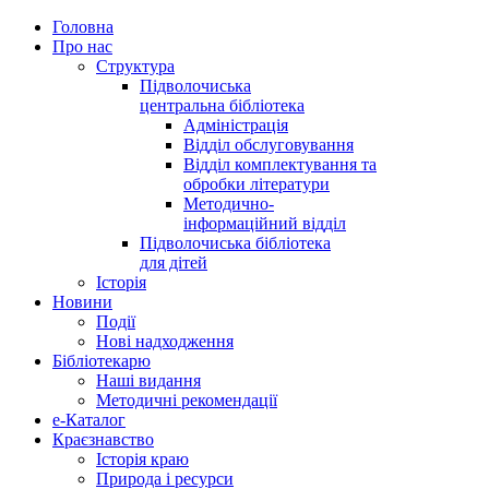
Головна
Про нас
Структура
Підволочиська
центральна бібліотека
Адміністрація
Відділ обслуговування
Відділ комплектування та
обробки літератури
Методично-
інформаційний відділ
Підволочиська бібліотека
для дітей
Історія
Новини
Події
Нові надходження
Бібліотекарю
Наші видання
Методичні рекомендації
e-Каталог
Краєзнавство
Історія краю
Природа і ресурси