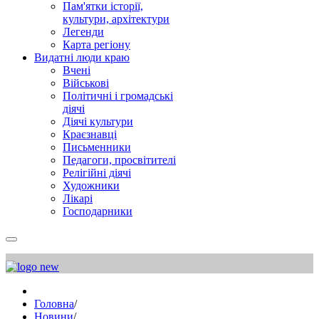
Пам'ятки історії,
культури, архітектури
Легенди
Карта регіону
Видатні люди краю
Вчені
Військові
Політичні і громадські
діячі
Діячі культури
Краєзнавці
Письменники
Педагоги, просвітителі
Релігійні діячі
Художники
Лікарі
Господарники
Головна
/
Новини
/