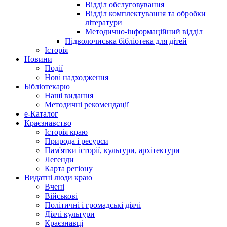
Відділ обслуговування
Відділ комплектування та обробки
літератури
Методично-інформаційний відділ
Підволочиська бібліотека для дітей
Історія
Новини
Події
Нові надходження
Бібліотекарю
Наші видання
Методичні рекомендації
e-Каталог
Краєзнавство
Історія краю
Природа і ресурси
Пам'ятки історії, культури, архітектури
Легенди
Карта регіону
Видатні люди краю
Вчені
Військові
Політичні і громадські діячі
Діячі культури
Краєзнавці