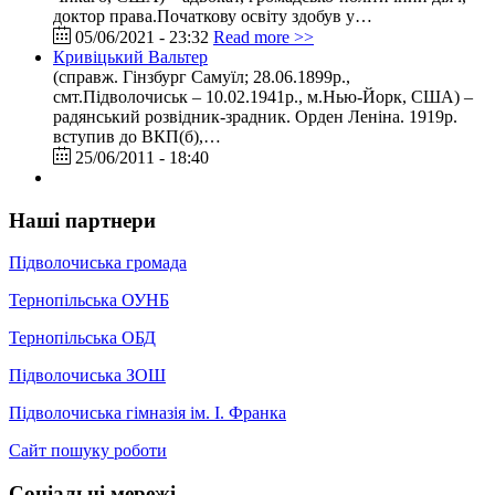
доктор права.Початкову освіту здобув у…
05/06/2021 - 23:32
Read more >>
Кривіцький Вальтер
(справж. Гінзбург Самуїл; 28.06.1899р.,
смт.Підволочиськ – 10.02.1941р., м.Нью-Йорк, США) –
радянський розвідник-зрадник. Орден Леніна. 1919р.
вступив до ВКП(б),…
25/06/2011 - 18:40
Наші партнери
Підволочиська громада
Тернопільська ОУНБ
Тернопільська ОБД
Підволочиська ЗОШ
Підволочиська гімназія ім. І. Франка
Сайт пошуку роботи
Соціальні мережі