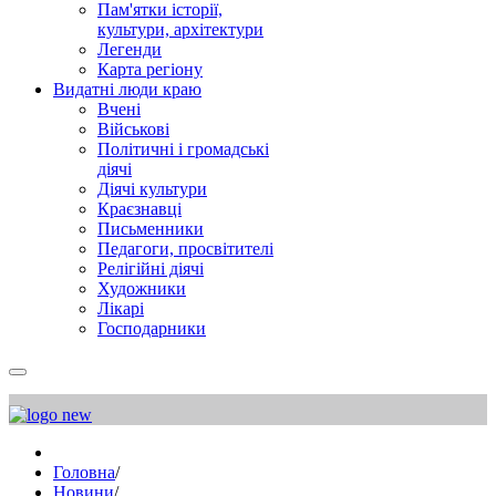
Пам'ятки історії,
культури, архітектури
Легенди
Карта регіону
Видатні люди краю
Вчені
Військові
Політичні і громадські
діячі
Діячі культури
Краєзнавці
Письменники
Педагоги, просвітителі
Релігійні діячі
Художники
Лікарі
Господарники
Головна
/
Новини
/