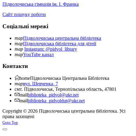
Підволочиська гімназія ім. І. Франка
Сайт пошуку роботи
Соціальні мережі
map
Підволочиська центральна бібліотека
map
Підволочиська бібліотека для дітей
map
Instagram: @pidvol_library
map
YouTube канал
Контакти
home
Підволочиська
Центральна Бібліотека
map
вул. Шевченка, 7
смт. Підволочиськ, Тернопільська область, 47801
mail
biblioteka_pidvol@ukr.net
mail
biblioteka_pidvoldut@ukr.net
Copyright © 2026 Підволочиська центральна бібліотека. Усі
права захищені
Joomla! 3 Templates
Goto Top