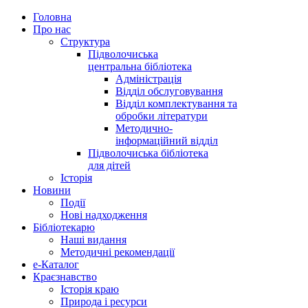
Головна
Про нас
Структура
Підволочиська
центральна бібліотека
Адміністрація
Відділ обслуговування
Відділ комплектування та
обробки літератури
Методично-
інформаційний відділ
Підволочиська бібліотека
для дітей
Історія
Новини
Події
Нові надходження
Бібліотекарю
Наші видання
Методичні рекомендації
e-Каталог
Краєзнавство
Історія краю
Природа і ресурси