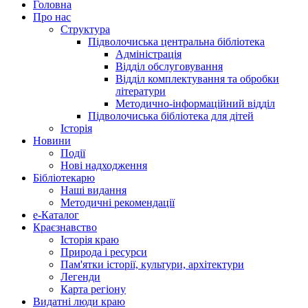
Головна
Про нас
Структура
Підволочиська центральна бібліотека
Адміністрація
Відділ обслуговування
Відділ комплектування та обробки
літератури
Методично-інформаційний відділ
Підволочиська бібліотека для дітей
Історія
Новини
Події
Нові надходження
Бібліотекарю
Наші видання
Методичні рекомендації
e-Каталог
Краєзнавство
Історія краю
Природа і ресурси
Пам'ятки історії, культури, архітектури
Легенди
Карта регіону
Видатні люди краю