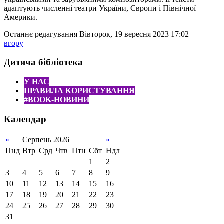
адаптують численні театри України, Європи і Північної
Америки.
Останнє редагування Вівторок, 19 вересня 2023 17:02
вгору
Дитяча бібліотека
У НАС
ПРАВИЛА КОРИСТУВАННЯ
#BOOK-НОВИНИ
Календар
«
Серпень 2026
»
Пнд
Втр
Срд
Чтв
Птн
Сбт
Ндл
1
2
3
4
5
6
7
8
9
10
11
12
13
14
15
16
17
18
19
20
21
22
23
24
25
26
27
28
29
30
31