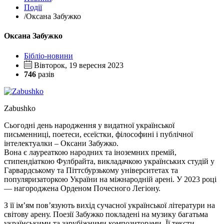
Події
/
Оксана Забужко
Оксана Забужко
Бібліо-новини
Вівторок, 19 вересня 2023
746
разів
Zabushko
Сьогодні день народження у видатної української
письменниці, поетеси, есеїстки, філософині і публічної
інтелектуалки – Оксани Забужко.
Вона є лауреаткою народних та іноземних премій,
стипендіаткою Фулбрайта, викладачкою українських студій у
Гарвардському та Піттсбурзькому університетах та
популяризаторкою України на міжнародній арені. У 2023 році
— нагороджена Орденом Почесного Легіону.
З її ім’ям пов’язують вихід сучасної української літератури на
світову арену. Поезії Забужко покладені на музику багатьма
українськими та зарубіжними композиторами. Її тексти