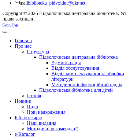
mail
biblioteka_pidvoldut@ukr.net
Copyright © 2026 Підволочиська центральна бібліотека. Усі
права захищені
Joomla! 3 Templates
Goto Top
Головна
Про нас
Структура
Підволочиська центральна бібліотека
Адміністрація
Відділ обслуговування
Відділ комплектування та обробки
літератури
Методично-інформаційний відділ
Підволочиська бібліотека для дітей
Історія
Новини
Події
Нові надходження
Бібліотекарю
Наші видання
Методичні рекомендації
e-Каталог