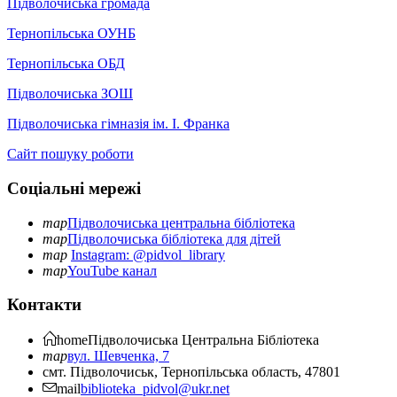
Підволочиська громада
Тернопільська ОУНБ
Тернопільська ОБД
Підволочиська ЗОШ
Підволочиська гімназія ім. І. Франка
Сайт пошуку роботи
Соціальні мережі
map
Підволочиська центральна бібліотека
map
Підволочиська бібліотека для дітей
map
Instagram: @pidvol_library
map
YouTube канал
Контакти
home
Підволочиська
Центральна Бібліотека
map
вул. Шевченка, 7
смт. Підволочиськ, Тернопільська область, 47801
mail
biblioteka_pidvol@ukr.net