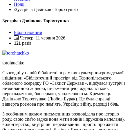
Події
/
Зустріч з Дзвінкою Торохтушко
Зустріч з Дзвінкою Торохтушко
Бібліо-новини
Четвер, 11 червня 2026
121
разів
torohtuchko
Сьогодні у нашій бібліотеці, в рамках культурно-громадської
ініціативи «Бібліотечний простір» від Тернопільського
обласного осередку ГО «Захист Держави», відбулася зустріч з
незвичайною жінкою, письменницею, журналісткою,
перекладачкою, блогеркою, уродженкою м. Кременець –
Дзвінкою Торохтушко (Любов Бурак). Це була справді
відверта розмова про пам’ять, Україну, війну, радощі і біль.
З особливим щемом письменниця розповідала про історію
роду, свою сім’ю (адже вона мати воїнів і дружина капелана),
волонтерство, внутрішні переживання і просто про життя
(інколи гострим словом). Дзвінка Торохтушко - авторка та