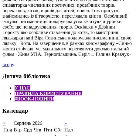
співавторка численних поетичних, прозаїчних творів,
перекладів, казок, віршів для дітей, новел. Тож присутні
знайомились із її творчістю, переглядали книги. Особливий
імпульс письменниця подарувала усім зачитуючи уривки
своїх, ще ненадрукованих, творів. Оскільки у Дзвінки
Торохтушко особливе ставлення до котів, то майстриня-
лялькарка пані Віра Лозинська подарувала письменниці свою
ляльку - Кота. На завершення, в рамках кіномарафону «Синьо-
жовта стрічка», усі мали змогу переглянути документальний
фільм «Жива УПА. Тернопільщина. Серія 1. Галина Кравчук»
вгору
Дитяча бібліотека
У НАС
ПРАВИЛА КОРИСТУВАННЯ
#BOOK-НОВИНИ
Календар
«
Серпень 2026
»
Пнд
Втр
Срд
Чтв
Птн
Сбт
Ндл