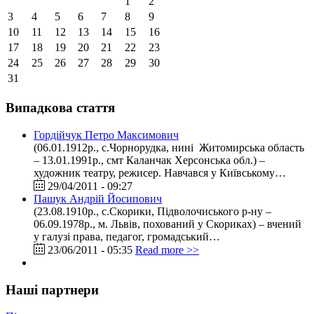
1
2
3
4
5
6
7
8
9
10
11
12
13
14
15
16
17
18
19
20
21
22
23
24
25
26
27
28
29
30
31
Випадкова стаття
Гордійчук Петро Максимович
(06.01.1912р., с.Чорнорудка, нині Житомирська область
– 13.01.1991р., смт Каланчак Херсонська обл.) –
художник театру, режисер. Навчався у Київському…
29/04/2011 - 09:27
Пашук Андрій Йосипович
(23.08.1910р., с.Скорики, Підволочиського р-ну –
06.09.1978р., м. Львів, похований у Скориках) – вчений
у галузі права, педагог, громадський…
23/06/2011 - 05:35
Read more >>
Наші партнери