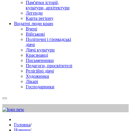
Пам'ятки історії,
культури, архітектури
Легенди
Карта регіону
Видатні люди краю
Вчені
Військові
Політичні і громадські
діячі
Діячі культури
Краєзнавці
Письменники
Педагоги, просвітителі
Релігійні діячі
Художники
Лікарі
Господарники
Головна
/
Новини
/