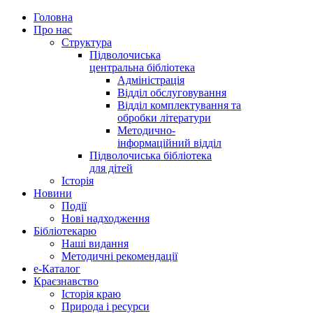
Головна
Про нас
Структура
Підволочиська
центральна бібліотека
Адміністрація
Відділ обслуговування
Відділ комплектування та
обробки літератури
Методично-
інформаційний відділ
Підволочиська бібліотека
для дітей
Історія
Новини
Події
Нові надходження
Бібліотекарю
Наші видання
Методичні рекомендації
e-Каталог
Краєзнавство
Історія краю
Природа і ресурси