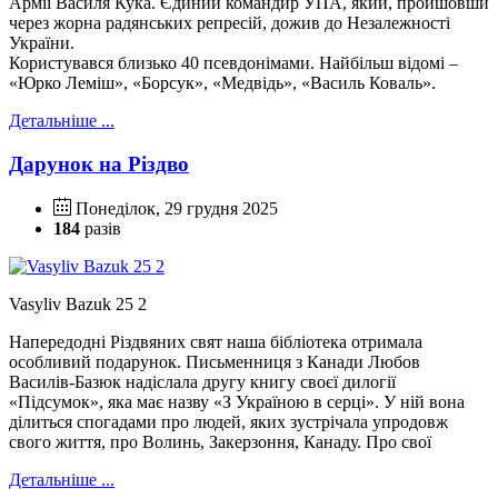
Армії Василя Кука.
Єдиний командир УПА, який, пройшовши
через жорна радянських репресій, дожив до Незалежності
України.
Користувався близько 40 псевдонімами. Найбільш відомі –
«Юрко Леміш», «Борсук», «Медвідь», «Василь Коваль».
Детальніше ...
Дарунок на Різдво
Понеділок, 29 грудня 2025
184
разів
Vasyliv Bazuk 25 2
Напередодні Різдвяних свят наша бібліотека отримала
особливий подарунок. Письменниця з Канади Любов
Василів-Базюк надіслала другу книгу своєї дилогії
«Підсумок», яка має назву «З Україною в серці». У ній вона
ділиться спогадами про людей, яких зустрічала упродовж
свого життя, про Волинь, Закерзоння, Канаду. Про свої
Детальніше ...