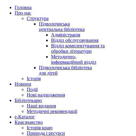
Головна
Про нас
Структура
Підволочиська
центральна бібліотека
Адміністрація
Відділ обслуговування
Відділ комплектування та
обробки літератури
Методично-
інформаційний відділ
Підволочиська бібліотека
для дітей
Історія
Новини
Події
Нові надходження
Бібліотекарю
Наші видання
Методичні рекомендації
e-Каталог
Краєзнавство
Історія краю
Природа і ресурси