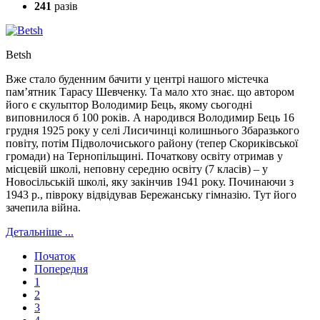
241
разів
Betsh
Вже стало буденним бачити у центрі нашого містечка
пам’ятник Тарасу Шевченку. Та мало хто знає. що автором
його є скульптор Володимир Бець, якому сьогодні
виповнилося б 100 років. А народився Володимир Бець 16
грудня 1925 року у селі Лисичинці колишнього Збаразького
повіту, потім Підволочиського району (тепер Скориківської
громади) на Тернопільщині. Початкову освіту отримав у
місцевій школі, неповну середню освіту (7 класів) – у
Новосільській школі, яку закінчив 1941 року. Починаючи з
1943 р., півроку відвідував Бережанську гімназію. Тут його
зачепила війна.
Детальніше ...
Початок
Попередня
1
2
3