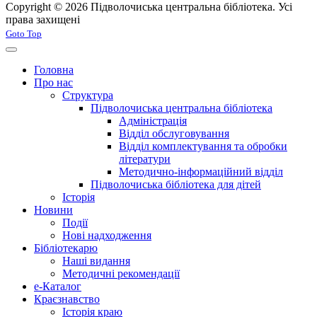
Copyright © 2026 Підволочиська центральна бібліотека. Усі
права захищені
Joomla! 3 Templates
Goto Top
Головна
Про нас
Структура
Підволочиська центральна бібліотека
Адміністрація
Відділ обслуговування
Відділ комплектування та обробки
літератури
Методично-інформаційний відділ
Підволочиська бібліотека для дітей
Історія
Новини
Події
Нові надходження
Бібліотекарю
Наші видання
Методичні рекомендації
e-Каталог
Краєзнавство
Історія краю