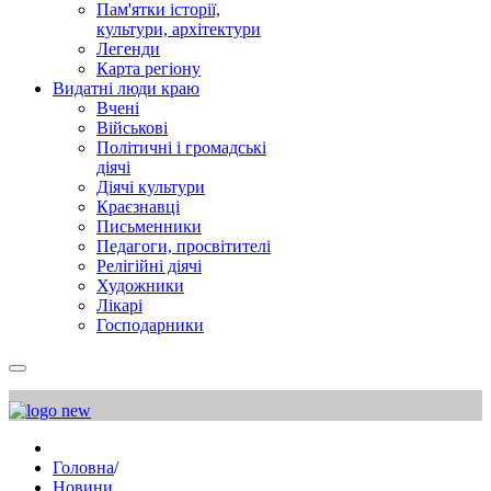
Пам'ятки історії,
культури, архітектури
Легенди
Карта регіону
Видатні люди краю
Вчені
Військові
Політичні і громадські
діячі
Діячі культури
Краєзнавці
Письменники
Педагоги, просвітителі
Релігійні діячі
Художники
Лікарі
Господарники
Головна
/
Новини