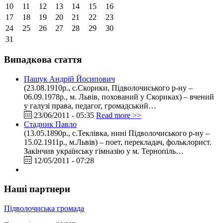
10
11
12
13
14
15
16
17
18
19
20
21
22
23
24
25
26
27
28
29
30
31
Випадкова стаття
Пашук Андрій Йосипович
(23.08.1910р., с.Скорики, Підволочиського р-ну –
06.09.1978р., м. Львів, похований у Скориках) – вчений
у галузі права, педагог, громадський…
23/06/2011 - 05:35
Read more >>
Стадник Павло
(13.05.1890р., с.Теклівка, нині Підволочиського р-ну –
15.02.1911р., м.Львів) – поет, перекладач, фольклорист.
Закінчив українську гімназію у м. Тернопіль…
12/05/2011 - 07:28
Наші партнери
Підволочиська громада