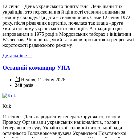
12 січня – День українського політв’язня. День шани тих
українців, хто переконання й цінності ставили вищими за
фізичну свободу. Ця дата є символічною. Саме 12 січня 1972
року, після різдвяних вертепів, почалася так звана «друга
хвиля погрому української інтелігенції». А традицію цю
запровадили в 1975 році в Мордовських таборах з ініціативи
В’ячеслава Чорновола, який закликав протистояти репресіям і
жорстокості радянського режиму.
Детальніше ...
Останній командир УПА
Неділя, 11 січня 2026
240
разів
Kuk
11 січня – День народження генерал-хорунжого, голови
Проводу Організації українських націоналістів, голови
Генерального суду Української головної визвольної ради,
останнього Головнокомандувача Української Повстанської