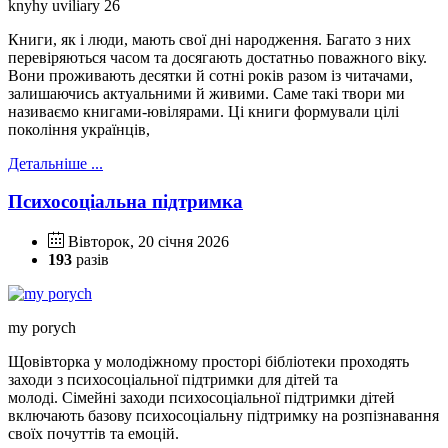
knyhy uviliary 26
Книги, як і люди, мають свої дні народження. Багато з них
перевіряються часом та досягають достатньо поважного віку.
Вони проживають десятки й сотні років разом із читачами,
залишаючись актуальними й живими. Саме такі твори ми
називаємо книгами-ювілярами. Ці книги формували цілі
покоління українців,
Детальніше ...
Психосоціальна підтримка
Вівторок, 20 січня 2026
193
разів
my porych
Щовівторка у молодіжному просторі бібліотеки проходять
заходи з психосоціальної підтримки для дітей та
молоді. Сімейні заходи психосоціальної підтримки дітей
включають базову психосоціальну підтримку на розпізнавання
своїх почуттів та емоцій.