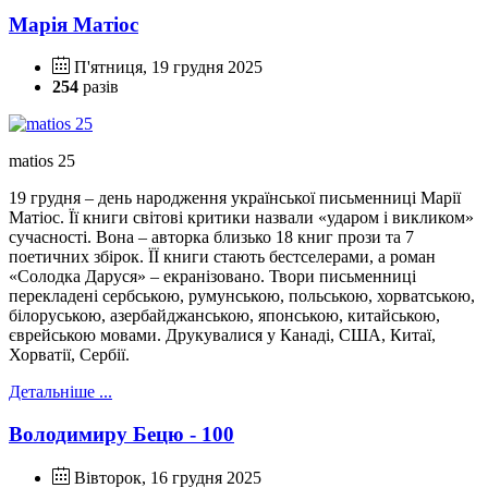
Марія Матіос
П'ятниця, 19 грудня 2025
254
разів
matios 25
19 грудня – день народження української письменниці Марії
Матіос. Її книги світові критики назвали «ударом і викликом»
сучасності. Вона – авторка близько 18 книг прози та 7
поетичних збірок. ЇЇ книги стають бестселерами, а роман
«Солодка Даруся» – екранізовано. Твори письменниці
перекладені сербською, румунською, польською, хорватською,
білоруською, азербайджанською, японською, китайською,
єврейською мовами. Друкувалися у Канаді, США, Китаї,
Хорватії, Сербії.
Детальніше ...
Володимиру Бецю - 100
Вівторок, 16 грудня 2025