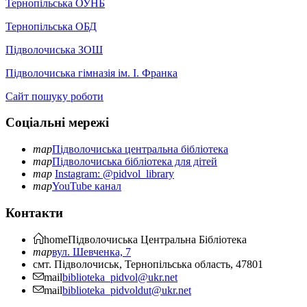
Тернопільська ОУНБ
Тернопільська ОБД
Підволочиська ЗОШ
Підволочиська гімназія ім. І. Франка
Сайт пошуку роботи
Соціальні мережі
map
Підволочиська центральна бібліотека
map
Підволочиська бібліотека для дітей
map
Instagram: @pidvol_library
map
YouTube канал
Контакти
home
Підволочиська
Центральна Бібліотека
map
вул. Шевченка, 7
смт. Підволочиськ, Тернопільська область, 47801
mail
biblioteka_pidvol@ukr.net
mail
biblioteka_pidvoldut@ukr.net