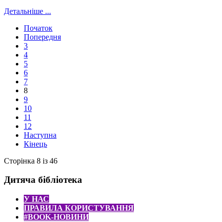
Детальніше ...
Початок
Попередня
3
4
5
6
7
8
9
10
11
12
Наступна
Кінець
Сторінка 8 із 46
Дитяча бібліотека
У НАС
ПРАВИЛА КОРИСТУВАННЯ
#BOOK-НОВИНИ