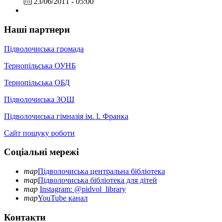
23/06/2011 - 05:00
Наші партнери
Підволочиська громада
Тернопільська ОУНБ
Тернопільська ОБД
Підволочиська ЗОШ
Підволочиська гімназія ім. І. Франка
Сайт пошуку роботи
Соціальні мережі
map
Підволочиська центральна бібліотека
map
Підволочиська бібліотека для дітей
map
Instagram: @pidvol_library
map
YouTube канал
Контакти