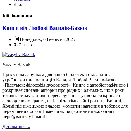
/
Події
Бібліо-новини
Книги від Любові Василів-Базюк
Понеділок, 08 вересня 2025
327
разів
Vasyliv Baziuk
Приємним дарунком для нашої бібліотеки стала книга
української письменниці з Канади Любові Василів-Базюк
«Підсумок: філософія духовності». Книга є автобіографічною і
розкриває спогади авторки про рідних і близьких, що в роки
тоталітаризму зазнали переслідувань. Тут вона розкриває і
свою долю емігранта, шкільні та гімназійні роки на Волині, в
Холмі під німецькою владою, моменти навчання в таборах для
переміщених осіб в Німеччині, патріотичне виховання і
перебування у Пласті.
Детальніше ...