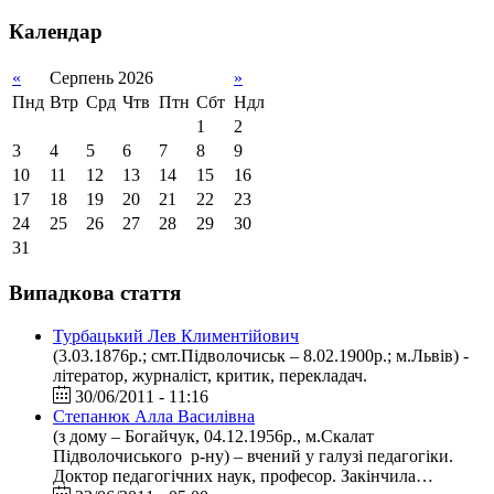
Календар
«
Серпень 2026
»
Пнд
Втр
Срд
Чтв
Птн
Сбт
Ндл
1
2
3
4
5
6
7
8
9
10
11
12
13
14
15
16
17
18
19
20
21
22
23
24
25
26
27
28
29
30
31
Випадкова стаття
Турбацький Лев Климентійович
(3.03.1876р.; смт.Підволочиськ – 8.02.1900р.; м.Львів) -
літератор, журналіст, критик, перекладач.
30/06/2011 - 11:16
Степанюк Алла Василівна
(з дому – Богайчук, 04.12.1956р., м.Скалат
Підволочиського р-ну) – вчений у галузі педагогіки.
Доктор педагогічних наук, професор. Закінчила…