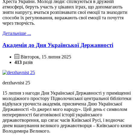
Хреста України. Молоді люди: спілкуються в дружній
атмосфері, беруть участь у цікавих іграх, що допомагають
зняти напругу, вчаться розпізнавати свої емоції та знаходити
способи їх регулювання, виражають свої емоції та почуття
через творчість.
Детальніше ...
Академія до Дня Української Державності
Вівторок, 15 липня 2025
413
разів
derzhavnist 25
15 липня з нагоди Дня Української Державності у приміщенні
молодіжного простору Підволочиської центральної бібліотеки
відбулася урочиста академія, присвячена Дню Української
Державності «Із джерел мого народу». Цей день є символом
неперервності багатовікової історії українського
державотворення, що сягає часів Київської Русі, і водночас
днем вшанування великого державотворця – Київського князя
Володимира Великого.