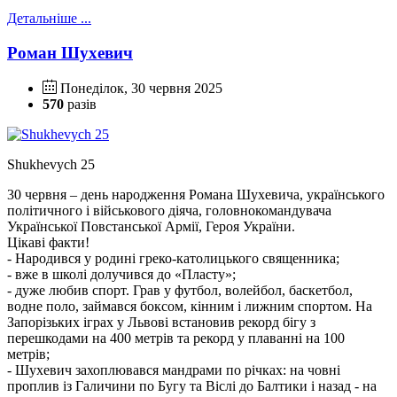
Детальніше ...
Роман Шухевич
Понеділок, 30 червня 2025
570
разів
Shukhevych 25
30 червня – день народження Романа Шухевича, українського
політичного і військового діяча, головнокомандувача
Української Повстанської Армії, Героя України.
Цікаві факти!
- Народився у родині греко-католицького священника;
- вже в школі долучився до «Пласту»;
- дуже любив спорт. Грав у футбол, волейбол, баскетбол,
водне поло, займався боксом, кінним і лижним спортом. На
Запорізьких іграх у Львові встановив рекорд бігу з
перешкодами на 400 метрів та рекорд у плаванні на 100
метрів;
- Шухевич захоплювався мандрами по річках: на човні
проплив із Галичини по Бугу та Віслі до Балтики і назад - на