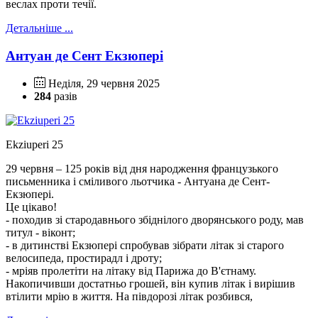
веслах проти течії.
Детальніше ...
Антуан де Сент Екзюпері
Неділя, 29 червня 2025
284
разів
Ekziuperi 25
29 червня – 125 років від дня народження французького
письменника і сміливого льотчика - Антуана де Сент-
Екзюпері.
Це цікаво!
- походив зі стародавнього збіднілого дворянського роду, мав
титул - віконт;
- в дитинстві Екзюпері спробував зібрати літак зі старого
велосипеда, простирадл і дроту;
- мріяв пролетіти на літаку від Парижа до В'єтнаму.
Накопичивши достатньо грошей, він купив літак і вирішив
втілити мрію в життя. На півдорозі літак розбився,