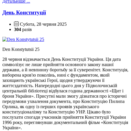
Детальніше ...
День Конституції
Субота, 28 червня 2025
304
разів
Den Konstytutsii 25
28 червня відзначається День Конституції України. Ця дата
символізує не лише прийняття основного закону нашої
держави, а й невпинну боротьбу за її суверенітет. Конституція,
виборена кров'ю поколінь, нині є фундаментом, який
захищають українські Герої, щодня утверджуючи її
життєздатність. Напередодні цього дня у Підволочиській
центральній бібліотеці відбулася година державності «Щит і
броня України». Присутні мали змогу дізнатися про історичні
передумови ухвалення документа, про Конституцію Пилипа
Орлика, як одну із перших проявів українського
конституціоналізму та Конституцію УНР. Цікаво було
послухати спогади учасників прийняття Конституції України
1996 року, переглянувши документальний фільм «Конституція
України».