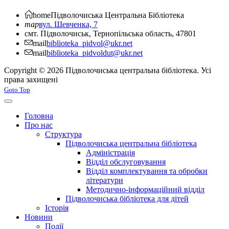
home
Підволочиська
Центральна Бібліотека
map
вул. Шевченка, 7
смт. Підволочиськ, Тернопільська область, 47801
mail
biblioteka_pidvol@ukr.net
mail
biblioteka_pidvoldut@ukr.net
Copyright © 2026 Підволочиська центральна бібліотека. Усі
права захищені
Joomla! 3 Templates
Goto Top
Головна
Про нас
Структура
Підволочиська центральна бібліотека
Адміністрація
Відділ обслуговування
Відділ комплектування та обробки
літератури
Методично-інформаційний відділ
Підволочиська бібліотека для дітей
Історія
Новини
Події