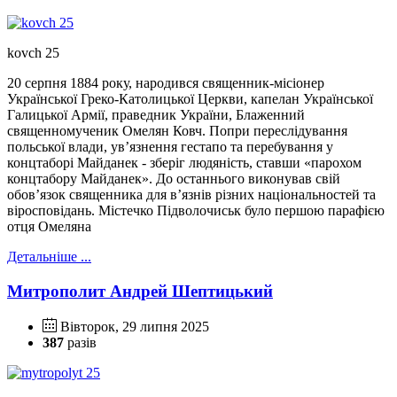
kovch 25
20 серпня 1884 року, народився священник-місіонер
Української Греко-Католицької Церкви, капелан Української
Галицької Армії, праведник України, Блаженний
священномученик Омелян Ковч. Попри переслідування
польської влади, увʼязнення гестапо та перебування у
концтаборі Майданек - зберіг людяність, ставши «парохом
концтабору Майданек». До останнього виконував свій
обовʼязок священника для вʼязнів різних національностей та
віросповідань. Містечко Підволочиськ було першою парафією
отця Омеляна
Детальніше ...
Митрополит Андрей Шептицький
Вівторок, 29 липня 2025
387
разів