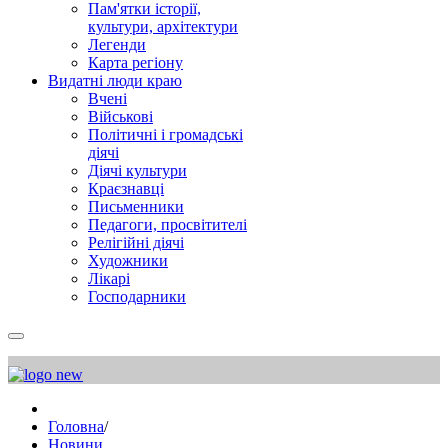
Пам'ятки історії,
культури, архітектури
Легенди
Карта регіону
Видатні люди краю
Вчені
Військові
Політичні і громадські
діячі
Діячі культури
Краєзнавці
Письменники
Педагоги, просвітителі
Релігійні діячі
Художники
Лікарі
Господарники
Головна
/
Новини