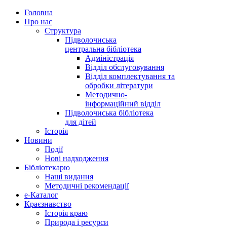
Головна
Про нас
Структура
Підволочиська
центральна бібліотека
Адміністрація
Відділ обслуговування
Відділ комплектування та
обробки літератури
Методично-
інформаційний відділ
Підволочиська бібліотека
для дітей
Історія
Новини
Події
Нові надходження
Бібліотекарю
Наші видання
Методичні рекомендації
e-Каталог
Краєзнавство
Історія краю
Природа і ресурси