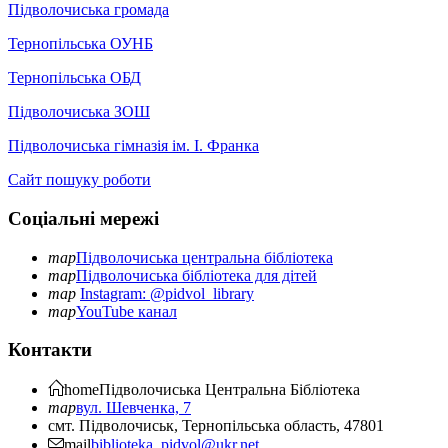
Підволочиська громада
Тернопільська ОУНБ
Тернопільська ОБД
Підволочиська ЗОШ
Підволочиська гімназія ім. І. Франка
Сайт пошуку роботи
Соціальні мережі
map
Підволочиська центральна бібліотека
map
Підволочиська бібліотека для дітей
map
Instagram: @pidvol_library
map
YouTube канал
Контакти
home
Підволочиська
Центральна Бібліотека
map
вул. Шевченка, 7
смт. Підволочиськ, Тернопільська область, 47801
mail
biblioteka_pidvol@ukr.net