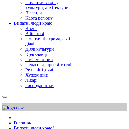
Пам'ятки історії,
культури, архітектури
Легенди
Карта регіону
Видатні люди краю
Вчені
Військові
Політичні і громадські
діячі
Діячі культури
Краєзнавці
Письменники
Педагоги, просвітителі
Релігійні діячі
Художники
Лікарі
Господарники
Головна
/
Видатні люди краю
/