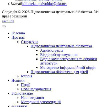
mail
biblioteka_pidvoldut@ukr.net
Copyright © 2026 Підволочиська центральна бібліотека. Усі
права захищені
Joomla! 3 Templates
Goto Top
Головна
Про нас
Структура
Підволочиська центральна бібліотека
Адміністрація
Відділ обслуговування
Відділ комплектування та обробки
літератури
Методично-інформаційний відділ
Підволочиська бібліотека для дітей
Історія
Новини
Події
Нові надходження
Бібліотекарю
Наші видання
Методичні рекомендації
e-Каталог