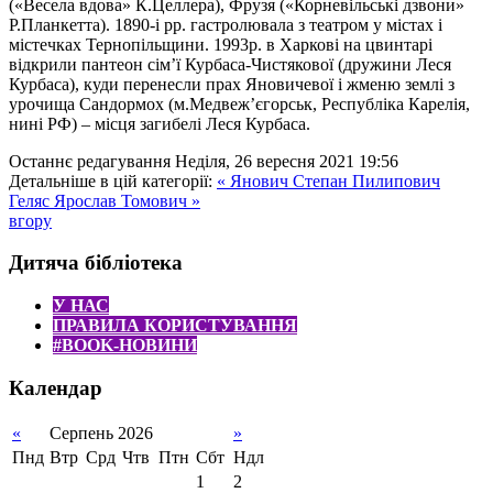
(«Весела вдова» К.Целлера), Фрузя («Корневільські дзвони»
Р.Планкетта). 1890-і рр. гастролювала з театром у містах і
містечках Тернопільщини. 1993р. в Харкові на цвинтарі
відкрили пантеон сім’ї Курбаса-Чистякової (дружини Леся
Курбаса), куди перенесли прах Яновичевої і жменю землі з
урочища Сандормох (м.Медвеж’єгорськ, Республіка Карелія,
нині РФ) – місця загибелі Леся Курбаса.
Останнє редагування Неділя, 26 вересня 2021 19:56
Детальніше в цій категорії:
« Янович Степан Пилипович
Геляс Ярослав Томович »
вгору
Дитяча бібліотека
У НАС
ПРАВИЛА КОРИСТУВАННЯ
#BOOK-НОВИНИ
Календар
«
Серпень 2026
»
Пнд
Втр
Срд
Чтв
Птн
Сбт
Ндл
1
2