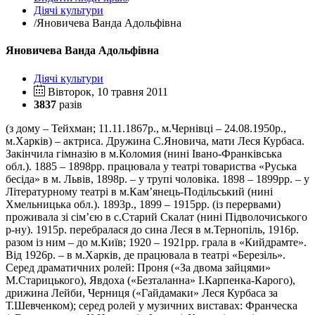
Діячі культури
/
Яновичева Ванда Адольфівна
Яновичева Ванда Адольфівна
Діячі культури
Вівторок, 10 травня 2011
3837
разів
(з дому – Тейхман; 11.11.1867р., м.Чернівці – 24.08.1950р.,
м.Харків) – актриса. Дружина С.Яновича, мати Леся Курбаса.
Закінчила гімназію в м.Коломия (нині Івано-Франківська
обл.). 1885 – 1898рр. працювала у театрі товариства «Руська
бесіда» в м. Львів, 1898р. – у трупі чоловіка. 1898 – 1899рр. – у
Літературному театрі в м.Кам’янець-Подільський (нині
Хмельницька обл.). 1893р., 1899 – 1915рр. (із перервами)
проживала зі сім’єю в с.Старий Скалат (нині Підволочиського
р-ну). 1915р. перебралася до сина Леся в м.Тернопіль, 1916р.
разом із ним – до м.Київ; 1920 – 1921рр. грала в «Кийдрамте».
Від 1926р. – в м.Харків, де працювала в театрі «Березіль».
Серед драматичних ролей: Проня («За двома зайцями»
М.Старицького), Явдоха («Безталанна» І.Карпенка-Карого),
дрижина Лейби, Черниця («Гайдамаки» Леся Курбаса за
Т.Шевченком); серед ролей у музичних виставах: Франческа