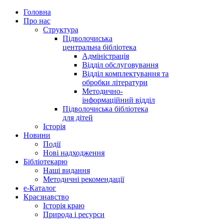
Головна
Про нас
Структура
Підволочиська
центральна бібліотека
Адміністрація
Відділ обслуговування
Відділ комплектування та
обробки літератури
Методично-
інформаційний відділ
Підволочиська бібліотека
для дітей
Історія
Новини
Події
Нові надходження
Бібліотекарю
Наші видання
Методичні рекомендації
e-Каталог
Краєзнавство
Історія краю
Природа і ресурси