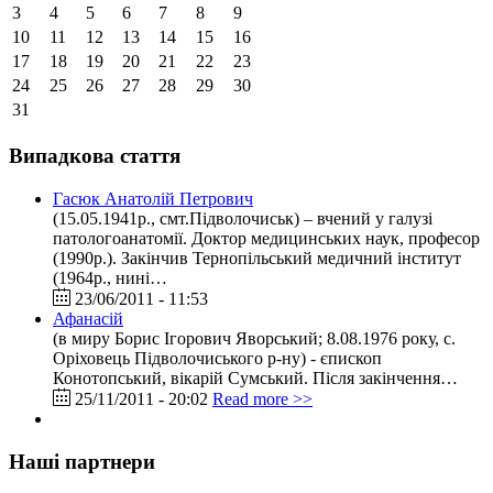
3
4
5
6
7
8
9
10
11
12
13
14
15
16
17
18
19
20
21
22
23
24
25
26
27
28
29
30
31
Випадкова стаття
Гасюк Анатолій Петрович
(15.05.1941р., смт.Підволочиськ) – вчений у галузі
патологоанатомії. Доктор медицинських наук, професор
(1990р.). Закінчив Тернопільський медичний інститут
(1964р., нині…
23/06/2011 - 11:53
Афанасій
(в миру Борис Ігорович Яворський; 8.08.1976 року, с.
Оріховець Підволочиського р-ну) - єпископ
Конотопський, вікарій Сумський. Після закінчення…
25/11/2011 - 20:02
Read more >>
Наші партнери