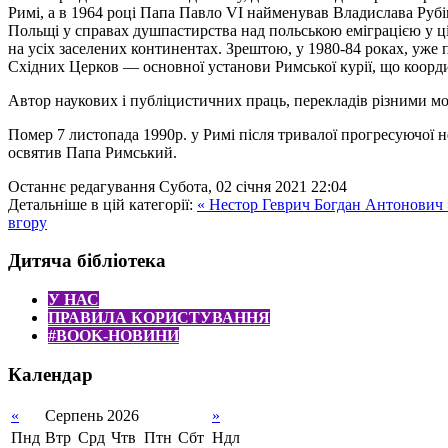
Римі, а в 1964 році Папа Павло VI найменував Владислава Рубі
Польщі у справах душпастирства над польською еміграцією у ці
на усіх заселених континентах. Зрештою, у 1980-84 роках, уже
Східних Церков — основної установи Римської курії, що коорд
Автор наукових і публіцистичних праць, перекладів різними м
Помер 7 листопада 1990р.
у Римі після тривалої прогресуючої 
освятив Папа Римський.
Останнє редагування Субота, 02 січня 2021 22:04
Детальніше в цій категорії:
« Нестор
Геврич Богдан Антонович 
вгору
Дитяча бібліотека
У НАС
ПРАВИЛА КОРИСТУВАННЯ
#BOOK-НОВИНИ
Календар
«
Серпень 2026
»
Пнд
Втр
Срд
Чтв
Птн
Сбт
Ндл