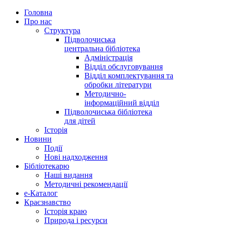
Головна
Про нас
Структура
Підволочиська
центральна бібліотека
Адміністрація
Відділ обслуговування
Відділ комплектування та
обробки літератури
Методично-
інформаційний відділ
Підволочиська бібліотека
для дітей
Історія
Новини
Події
Нові надходження
Бібліотекарю
Наші видання
Методичні рекомендації
e-Каталог
Краєзнавство
Історія краю
Природа і ресурси