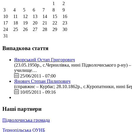
1
2
3
4
5
6
7
8
9
10
11
12
13
14
15
16
17
18
19
20
21
22
23
24
25
26
27
28
29
30
31
Випадкова стаття
Яворський Остап Григорович
(23.05.1950р., с.Чернилівка, нині Підволочиського р-ну) 
училище…
25/06/2011 - 07:00
Янович Степан Пилипович
(справжнє – Курбас; 28.10.1862р., с.Куропатники, нині Бе
10/05/2011 - 09:16
Наші партнери
Підволочиська громада
Тернопільська ОУНБ