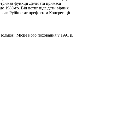
 отримав функції Делегата примаса
о 1980-го. Він встиг відвідати вірних
ислав Рубін стає префектом Конгрегації
Польща). Місце його поховання у 1991 р.