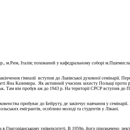
90р., м.Рим, Італія; похований у кафедральному соборі м.Пшемис
закінчення гімназії вступив до Львівської духовної семінарії. П
ер
итеті Яна Казимира. Як активний учасник захисту Польщі проти 
к. Там він пробув аж до 1943 р
. На території СРСР
вступив до
П
овенства прибуває до Бейруту, де
закінчує навчання у семінарії.
льських емігрантів, особливо молоді та студентів у Лівані.
ва в Григоріанському університеті. В 1959р. його призначено ре