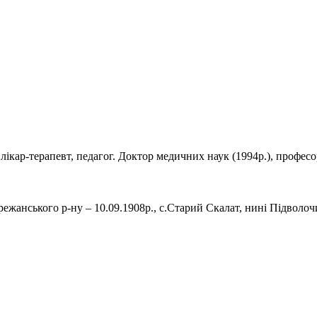
– лікар-терапевт, педагог. Доктор медичних наук (1994р.), профес
режанського р-ну – 10.09.1908р., с.Старий Скалат, нині Підволоч