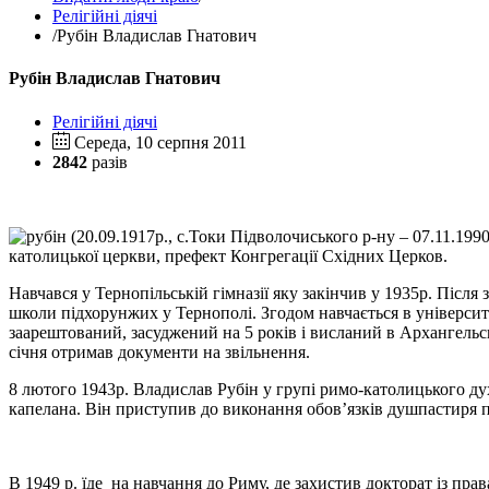
Релігійні діячі
/
Рубін Владислав Гнатович
Рубін Владислав Гнатович
Релігійні діячі
Середа, 10 серпня 2011
2842
разів
(20.09.1917р., с.Токи Підволочиського р-ну – 07.11.19
католицької церкви, префект Конгрегації Східних Церков.
Навчався у Тернопільській гімназії яку закінчив у 1935р. Після 
школи підхорунжих у Тернополі. Згодом навчається в універс
заарештований
, засуджений на 5 років і
висла
ний
в Архангельсь
січня отримав документи на звільнення.
8 лютого
1943
р
.
Владислав Рубін у групі римо-католицького дух
капелана. Він приступив до виконання обов’язків душпастиря по
В 1949 р
. їде
на навчання до Риму, де захистив докторат із пра