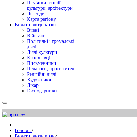
Пам'ятки історії,
культури, архітектури
Легенди
Карта регіону
Видатні люди краю
Вчені
Військові
Політичні і громадські
діячі
Діячі культури
Краєзнавці
Письменники
Педагоги, просвітителі
Релігійні діячі
Художники
Лікарі
Господарники
Головна
/
Видатні люди краю
/