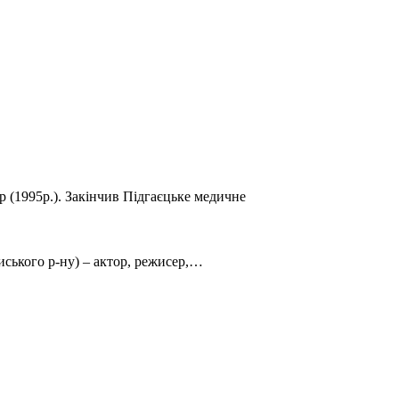
ор (1995р.). Закінчив Підгаєцьке медичне
иського р-ну) – актор, режисер,…