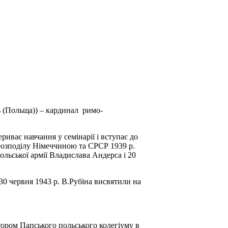
ль (Польща)) – кардинал римо-
ериває навчання у семінарії і вступає до
розподілу Німеччиною та СРСР 1939 р
.
ольської
армії Владислава Андерса і 20
30 червня 1943 р. В.Рубіна висвятили на
ктором Папського польського колегіуму в