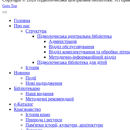
Joomla! 3 Templates
Goto Top
Головна
Про нас
Структура
Підволочиська центральна бібліотека
Адміністрація
Відділ обслуговування
Відділ комплектування та обробки літер
Методично-інформаційний відділ
Підволочиська бібліотека для дітей
Історія
Новини
Події
Нові надходження
Бібліотекарю
Наші видання
Методичні рекомендації
e-Каталог
Краєзнавство
Історія краю
Природа і ресурси
Пам'ятки історії, культури, архітектури