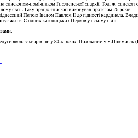
на єпископом-помічником Гнєзненської єпархії. Тоді ж, єпископ
лому світі. Таку працю єпископ виконував протягом 26 років — д
 піднесений Папою Іваном Павлом ІІ до гідності кардинала, Влад
инує життя Східних католицьких Церков у всьому світі.
овами.
недуги якою захворів ще у 80-х роках. Похований у м.Пшемисль (
»