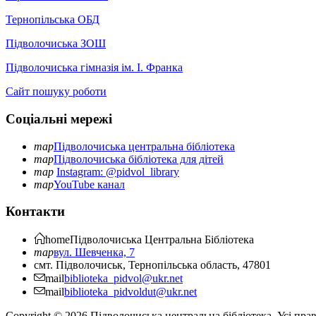
Тернопільська ОБД
Підволочиська ЗОШ
Підволочиська гімназія ім. І. Франка
Сайт пошуку роботи
Соціальні мережі
map
Підволочиська центральна бібліотека
map
Підволочиська бібліотека для дітей
map
Instagram: @pidvol_library
map
YouTube канал
Контакти
home
Підволочиська
Центральна Бібліотека
map
вул. Шевченка, 7
смт. Підволочиськ, Тернопільська область, 47801
mail
biblioteka_pidvol@ukr.net
mail
biblioteka_pidvoldut@ukr.net
Copyright © 2026 Підволочиська центральна бібліотека. Усі пра