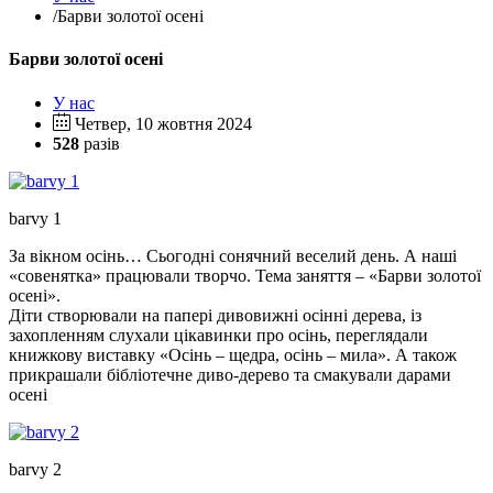
/
Барви золотої осені
Барви золотої осені
У нас
Четвер, 10 жовтня 2024
528
разів
barvy 1
За вікном осінь… Сьогодні сонячний веселий день. А наші
«совенятка» працювали творчо. Тема заняття – «Барви золотої
осені».
Діти створювали на папері дивовижні осінні дерева, із
захопленням слухали цікавинки про осінь, переглядали
книжкову виставку «Осінь – щедра, осінь – мила». А також
прикрашали бібліотечне диво-дерево та смакували дарами
осені
barvy 2