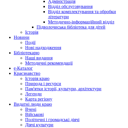
Адміністрація
Відділ обслуговування
Відділ комплектування та обробки
літератури
Методично-інформаційний відділ
Підволочиська бібліотека для дітей
Історія
Новини
Події
Нові надходження
Бібліотекарю
Наші видання
Методичні рекомендації
e-Каталог
Краєзнавство
Історія краю
Природа і ресурси
Пам'ятки історії, культури, архітектури
Легенди
Карта регіону
Видатні люди краю
Вчені
Військові
Політичні і громадські діячі
Діячі культури