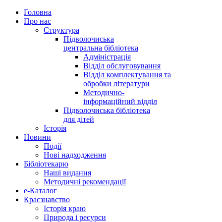
Головна
Про нас
Структура
Підволочиська
центральна бібліотека
Адміністрація
Відділ обслуговування
Відділ комплектування та
обробки літератури
Методично-
інформаційний відділ
Підволочиська бібліотека
для дітей
Історія
Новини
Події
Нові надходження
Бібліотекарю
Наші видання
Методичні рекомендації
e-Каталог
Краєзнавство
Історія краю
Природа і ресурси