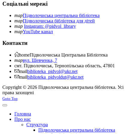
Соціальні мережі
map
Підволочиська центральна бібліотека
map
Підволочиська бібліотека для дітей
map
Instagram: @pidvol_library
map
YouTube канал
Контакти
home
Підволочиська
Центральна Бібліотека
map
вул. Шевченка, 7
смт. Підволочиськ, Тернопільська область, 47801
mail
biblioteka_pidvol@ukr.net
mail
biblioteka_pidvoldut@ukr.net
Copyright © 2026 Підволочиська центральна бібліотека. Усі
права захищені
Joomla! 3 Templates
Goto Top
Головна
Про нас
Структура
Підволочиська центральна бібліотека