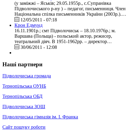
(у заміжжі – Яськів; 29.05.1955р., с.Супранівка
Підволочиського р-ну ) – педагог, письменниця. Член
Національна спілка письменників України (2003р.).…
12/05/2011 - 07:18
Крон Едмунд
16.11.1901р.; смт Підволочиськ – 18.10.1976р.; м.
Варшава (Польща) - польський актор, режисер,
театральний діяч. В 1951-1962рр. – директор…
30/06/2011 - 12:08
Наші партнери
Підволочиська громада
Тернопільська ОУНБ
Тернопільська ОБД
Підволочиська ЗОШ
Підволочиська гімназія ім. І. Франка
Сайт пошуку роботи