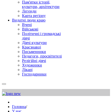
Пам'ятки історії,
культури, архітектури
Легенди
Карта регіону
Видатні люди краю
Вчені
Військові
Політичні і громадські
діячі
Діячі культури
Краєзнавці
Письменники
Педагоги, просвітителі
Релігійні діячі
Художники
Лікарі
Господарники
Головна
/
У нас