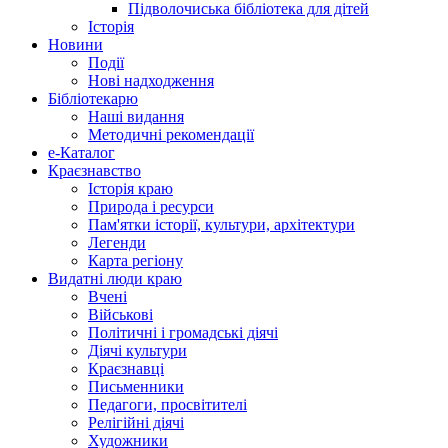
Підволочиська бібліотека для дітей
Історія
Новини
Події
Нові надходження
Бібліотекарю
Наші видання
Методичні рекомендації
e-Каталог
Краєзнавство
Історія краю
Природа і ресурси
Пам'ятки історії, культури, архітектури
Легенди
Карта регіону
Видатні люди краю
Вчені
Військові
Політичні і громадські діячі
Діячі культури
Краєзнавці
Письменники
Педагоги, просвітителі
Релігійні діячі
Художники