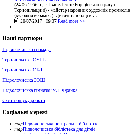
(24.06.1956 р., с. Іване-Пусте Борщівського р-ну на
Тернопільщині) - майстер народних художніх промислів
(художня кераміка). Дитячі та юнацькі…
28/07/2017 - 09:37
Read more >>
Наші партнери
Підволочиська громада
Тернопільська ОУНБ
Тернопільська ОБД
Підволочиська ЗОШ
Підволочиська гімназія ім. І. Франка
Сайт пошуку роботи
Соціальні мережі
map
Підволочиська центральна бібліотека
map
Підволочиська бібліотека для дітей