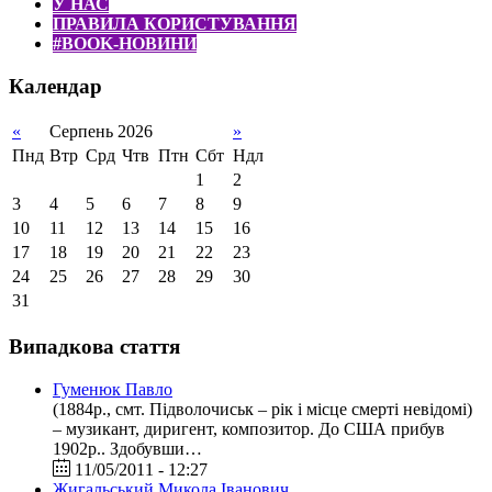
У НАС
ПРАВИЛА КОРИСТУВАННЯ
#BOOK-НОВИНИ
Календар
«
Серпень 2026
»
Пнд
Втр
Срд
Чтв
Птн
Сбт
Ндл
1
2
3
4
5
6
7
8
9
10
11
12
13
14
15
16
17
18
19
20
21
22
23
24
25
26
27
28
29
30
31
Випадкова стаття
Гуменюк Павло
(1884р., смт. Підволочиськ – рік і місце смерті невідомі)
– музикант, диригент, композитор. До США прибув
1902р.. Здобувши…
11/05/2011 - 12:27
Жигальський Микола Іванович