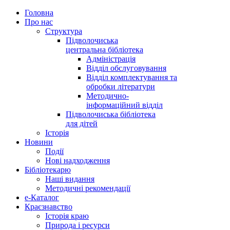
Головна
Про нас
Структура
Підволочиська
центральна бібліотека
Адміністрація
Відділ обслуговування
Відділ комплектування та
обробки літератури
Методично-
інформаційний відділ
Підволочиська бібліотека
для дітей
Історія
Новини
Події
Нові надходження
Бібліотекарю
Наші видання
Методичні рекомендації
e-Каталог
Краєзнавство
Історія краю
Природа і ресурси