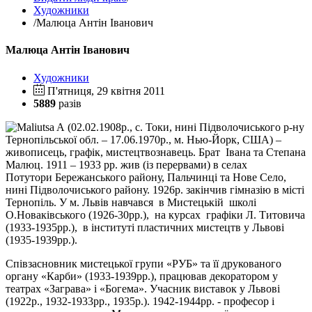
Художники
/
Малюца Антін Іванович
Малюца Антін Іванович
Художники
П'ятниця, 29 квітня 2011
5889
разів
(
02.02.1908р., с. Токи, нині Підволочиського р-ну
Тернопільської обл. – 17.06.1970р., м. Нью-Йорк, США) –
живописець, графік, мистецтвознавець. Брат
Івана та Степана
Малюц. 1911 – 1933 рр. жив (із перервами) в селах
Потутори Бережанського району, Пальчинці та Нове Село,
нині Підволочиського району. 1926р. закінчив гімназію в місті
Тернопіль. У м. Львів навчався в Мистецькій школі
О.Новаківського (1926-30рр.), на курсах графіки Л. Титовича
(1933-1935рр.), в інституті пластичних мистецтв у Львові
(1935-1939рр.).
Співзасновник мистецької групи «РУБ» та її друкованого
органу «Карби» (1933-1939рр.), працював декоратором у
театрах «Заграва» і «Богема». Учасник виставок у Львові
(1922р., 1932-1933рр., 1935р.). 1942-1944рр. - професор і