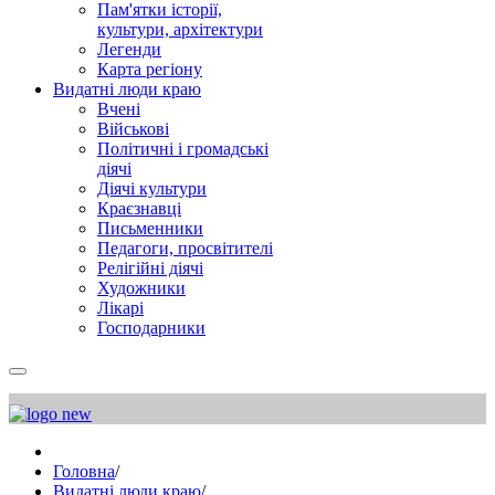
Пам'ятки історії,
культури, архітектури
Легенди
Карта регіону
Видатні люди краю
Вчені
Військові
Політичні і громадські
діячі
Діячі культури
Краєзнавці
Письменники
Педагоги, просвітителі
Релігійні діячі
Художники
Лікарі
Господарники
Головна
/
Видатні люди краю
/