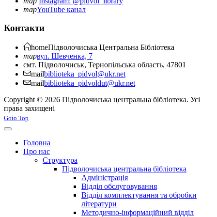
map
Instagram: @pidvol_library
map
YouTube канал
Контакти
home
Підволочиська
Центральна Бібліотека
map
вул. Шевченка, 7
смт. Підволочиськ, Тернопільська область, 47801
mail
biblioteka_pidvol@ukr.net
mail
biblioteka_pidvoldut@ukr.net
Copyright © 2026 Підволочиська центральна бібліотека. Усі
права захищені
Joomla! 3 Templates
Goto Top
Головна
Про нас
Структура
Підволочиська центральна бібліотека
Адміністрація
Відділ обслуговування
Відділ комплектування та обробки
літератури
Методично-інформаційний відділ