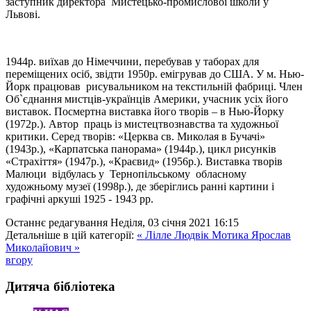
заступник директора Мистецько-промислової школи у
Львові.
1944р. виїхав до Німеччини, перебував у таборах для
переміщених осіб, звідти 1950р. емігрував до США. У м. Нью-
Йорк працював рисувальником на текстильній фабриці. Член
Об
`
єднання мистців-українців Америки, учасник усіх його
виставок. Посмертна виставка його творів – в Нью-Йорку
(1972р.). Автор праць із мистецтвознавства та художньої
критики. Серед творів: «Церква св. Миколая в Бучачі»
(1943р.), «Карпатська панорама» (1944р.), цикл рисунків
«Страхіття» (1947р.), «Краєвид» (1956р.). Виставка творів
Малюци відбулась у Тернопільському обласному
художньому музеї (1998р.), де зберіглись ранні картини і
графічні аркуші 1925 - 1943 рр.
Останнє редагування Неділя, 03 січня 2021 16:15
Детальніше в цій категорії:
« Лілле Людвік
Мотика Ярослав
Миколайович »
вгору
Дитяча бібліотека