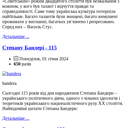
«Советський» режим двадцятого століття був безжальним з
кожним, у кого був талант і відчуття правди та
справедливості. Саме тому українська культура потерпіла
найбільше. Багато талантів були знищені, багато вимушені
проживати у вигнанні, багатьох ув’язнено і репресовано.
Серед них – Василь Стус.
Детальніше ...
Степану Бандері - 115
Понеділок, 01 січня 2024
650
разів
bandera
Сьогодні 115 років від дня народження Степана Бандери –
українського політичного діяча, одного з чільних ідеологів і
теоретиків українського націоналістичного руху XX століття.
Найвідоміші цитати Степана Бандери:
Детальніше ...