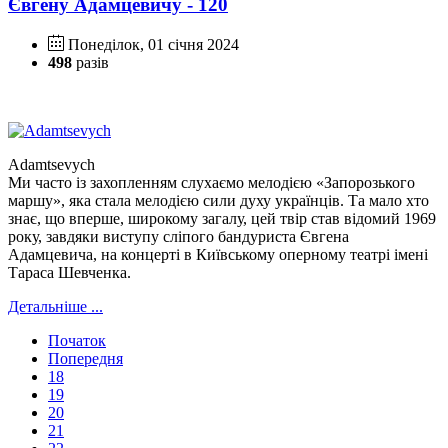
Євгену Адамцевичу - 120
Понеділок, 01 січня 2024
498
разів
Adamtsevych
Ми часто із захопленням слухаємо мелодією «Запорозького
маршу», яка стала мелодією сили духу українців. Та мало хто
знає, що вперше, широкому загалу, цей твір став відомий 1969
року, завдяки виступу сліпого бандуриста Євгена
Адамцевича, на концерті в Київському оперному театрі імені
Тараса Шевченка.
Детальніше ...
Початок
Попередня
18
19
20
21