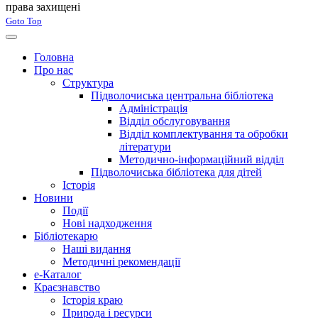
права захищені
Joomla! 3 Templates
Goto Top
Головна
Про нас
Структура
Підволочиська центральна бібліотека
Адміністрація
Відділ обслуговування
Відділ комплектування та обробки
літератури
Методично-інформаційний відділ
Підволочиська бібліотека для дітей
Історія
Новини
Події
Нові надходження
Бібліотекарю
Наші видання
Методичні рекомендації
e-Каталог
Краєзнавство
Історія краю
Природа і ресурси