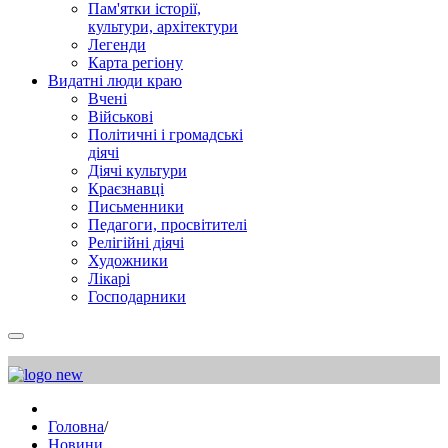
Пам'ятки історії,
культури, архітектури
Легенди
Карта регіону
Видатні люди краю
Вчені
Військові
Політичні і громадські
діячі
Діячі культури
Краєзнавці
Письменники
Педагоги, просвітителі
Релігійні діячі
Художники
Лікарі
Господарники
Головна
/
Новини