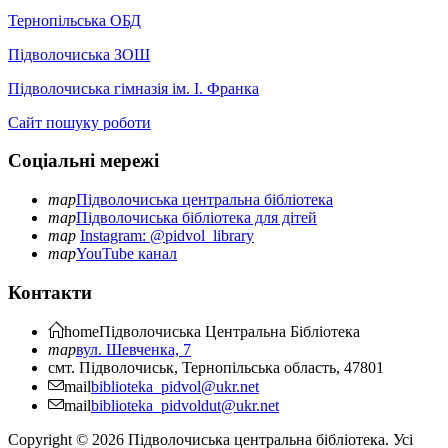
Тернопільська ОБД
Підволочиська ЗОШ
Підволочиська гімназія ім. І. Франка
Сайт пошуку роботи
Соціальні мережі
map
Підволочиська центральна бібліотека
map
Підволочиська бібліотека для дітей
map
Instagram: @pidvol_library
map
YouTube канал
Контакти
home
Підволочиська
Центральна Бібліотека
map
вул. Шевченка, 7
смт. Підволочиськ, Тернопільська область, 47801
mail
biblioteka_pidvol@ukr.net
mail
biblioteka_pidvoldut@ukr.net
Copyright © 2026 Підволочиська центральна бібліотека. Усі