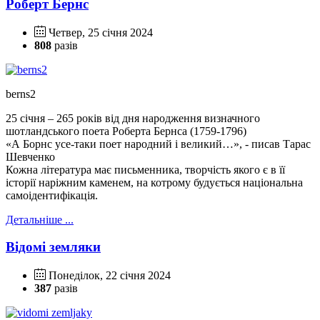
Роберт Бернс
Четвер, 25 січня 2024
808
разів
berns2
25 січня – 265 років від дня народження визначного
шотландського поета Роберта Бернса (1759-1796)
«А Борнс усе-таки поет народний і великий…», - писав Тарас
Шевченко
Кожна література має письменника, творчість якого є в її
історії наріжним каменем, на котрому будується національна
самоідентифікація.
Детальніше ...
Відомі земляки
Понеділок, 22 січня 2024
387
разів