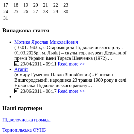
17
18
19
20
21
22
23
24
25
26
27
28
29
30
31
Випадкова стаття
Мотика Ярослав Миколайович
(10.01.1943р., с.Староміщина Підволочиського р-ну -
01.03.2025р., м. Львів) – скульптор, лауреат Державної
премії України імені Тараса Шевченка (1972).…
29/04/2011 - 09:11
Read more >>
Агапіт
(в миру Гуменюк Павло Зіновійович) - Єпископ
Вишгородський, народився 23 травня 1980 року в селі
Новосілка Підволочиського району…
23/06/2011 - 08:17
Read more >>
Наші партнери
Підволочиська громада
Тернопільська ОУНБ